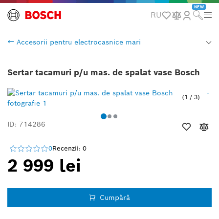
NEW
RU
Accesorii pentru electrocasnice mari
Sertar tacamuri p/u mas. de spalat vase Bosch
1
/
3
ID: 714286
0
Recenzii: 0
2 999 lei
Cumpără