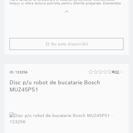
timpul si ofera textura potrivita pentru diferite preparate. Elementele
rezistente sunt potrivite pentru utilizare frecventa. Produs original,
livrare in 24–72 ore.
Nu este disponibil
0
0
ID: 123256
Disc p/u robot de bucatarie Bosch
MUZ45PS1