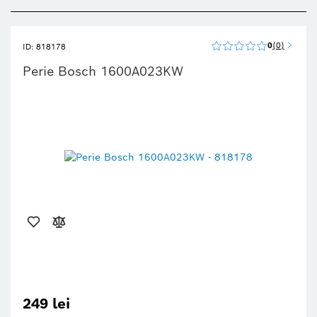
0
0
ID: 818178
Perie Bosch 1600A023KW
249 lei