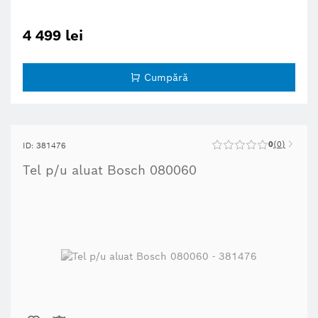
4 499 lei
Cumpără
0
0
ID: 381476
Tel p/u aluat Bosch 080060