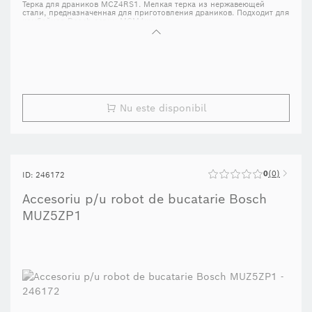
Терка для драников MCZ4RS1. Мелкая терка из нержавеющей
стали, предназначенная для приготовления драников. Подходит для
комбайнов Bosch серии MCM4xxx.
Nu este disponibil
0
0
ID: 246172
Accesoriu p/u robot de bucatarie Bosch
MUZ5ZP1