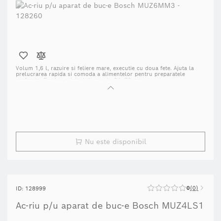
Volum 1,6 l, razuire si feliere mare, executie cu doua fete. Ajuta la
prelucrarea rapida si comoda a alimentelor pentru preparatele
preferate. Produs original, livrare in 24–72 ore.
Nu este disponibil
0
0
ID: 128999
Ac-riu p/u aparat de buc-e Bosch MUZ4LS1