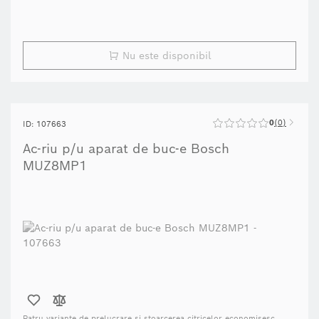
Nu este disponibil
0
0
ID: 107663
Ac-riu p/u aparat de buc-e Bosch
MUZ8MP1
Patru variante de prelucrare si stoarcerea citricelor economisesc