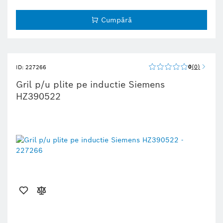
Cumpără
0
0
ID: 227266
Gril p/u plite pe inductie Siemens
HZ390522