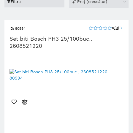
Filtru
Preț (crescător)
0
0
ID: 80994
Set biti Bosch PH3 25/100buc.,
2608521220