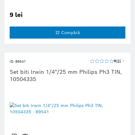
9 lei
Cumpără
0
0
ID: 89541
Set biti Irwin 1/4"/25 mm Philips Ph3 TIN,
10504335