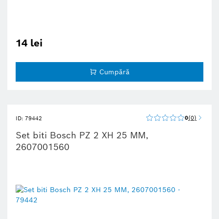
14 lei
Cumpără
0
0
ID: 79442
Set biti Bosch PZ 2 XH 25 MM,
2607001560