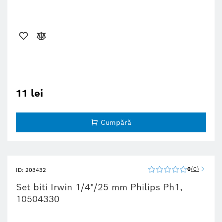
11 lei
Cumpără
0
0
ID: 203432
Set biti Irwin 1/4"/25 mm Philips Ph1,
10504330