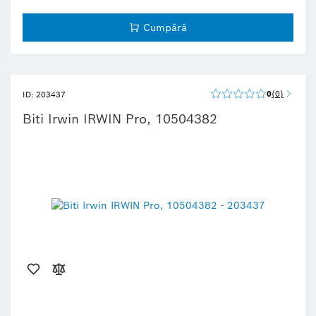
Cumpără
0
0
ID: 203437
Biti Irwin IRWIN Pro, 10504382