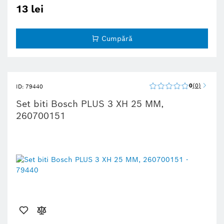
13 lei
Cumpără
0
0
ID: 79440
Set biti Bosch PLUS 3 XH 25 MM,
260700151