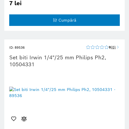
7 lei
Cumpără
0
0
ID: 89536
Set biti Irwin 1/4"/25 mm Philips Ph2,
10504331