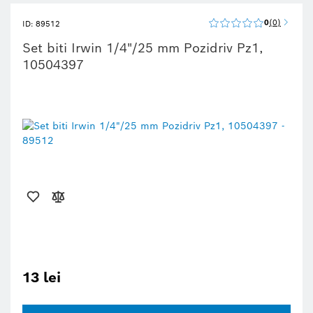
0
0
ID: 89512
Set biti Irwin 1/4"/25 mm Pozidriv Pz1,
10504397
13 lei