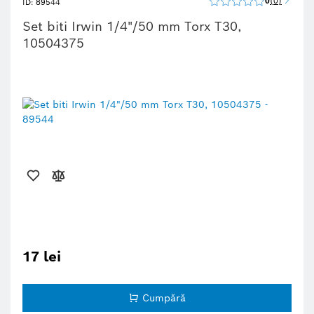
0
0
ID: 89544
Set biti Irwin 1/4"/50 mm Torx T30,
10504375
17 lei
Cumpără