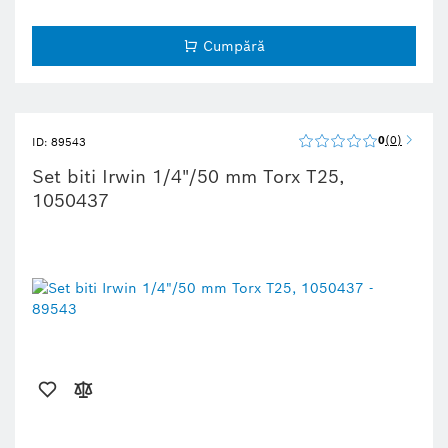
Cumpără
0
0
ID: 89543
Set biti Irwin 1/4"/50 mm Torx T25,
1050437