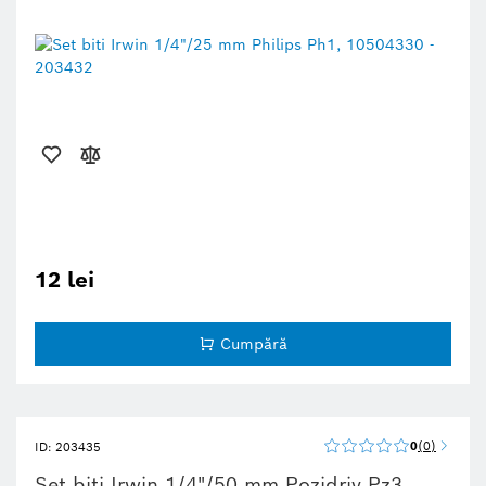
12 lei
Cumpără
0
0
ID: 203435
Set biti Irwin 1/4"/50 mm Pozidriv Pz3,