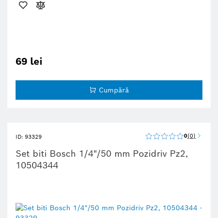
69 lei
Cumpără
0
0
ID: 93329
Set biti Bosch 1/4"/50 mm Pozidriv Pz2,
10504344