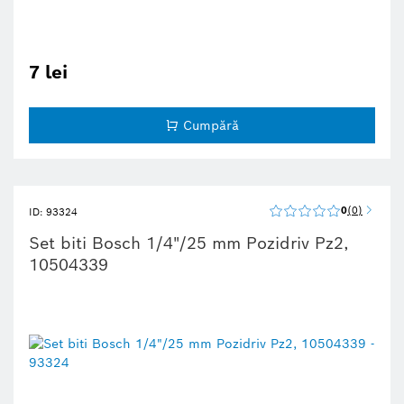
7 lei
Cumpără
0
0
ID: 93324
Set biti Bosch 1/4"/25 mm Pozidriv Pz2,
10504339