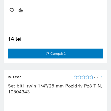
14 lei
Cumpără
0
0
ID: 93328
Set biti Irwin 1/4"/25 mm Pozidriv Pz3 TIN,
10504343