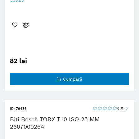
82 lei
Cumpără
0
0
ID: 79436
Biti Bosch TORX T10 ISO 25 ММ
2607000264