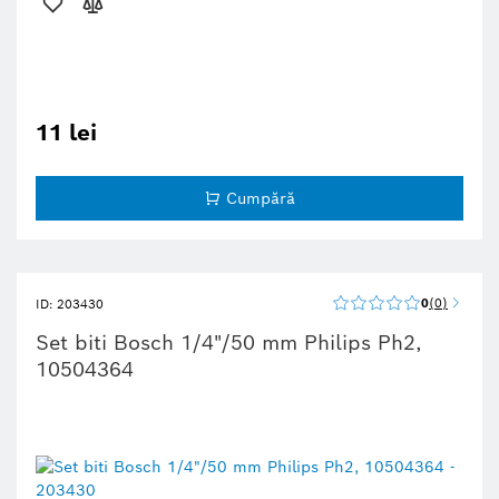
11 lei
Cumpără
0
0
ID: 203430
Set biti Bosch 1/4"/50 mm Philips Ph2,
10504364