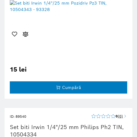
15 lei
Cumpără
0
0
ID: 89540
Set biti Irwin 1/4"/25 mm Philips Ph2 TIN,
10504334