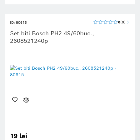
0
0
ID: 80615
Set biti Bosch PH2 49/60buc.,
2608521240p
19 lei