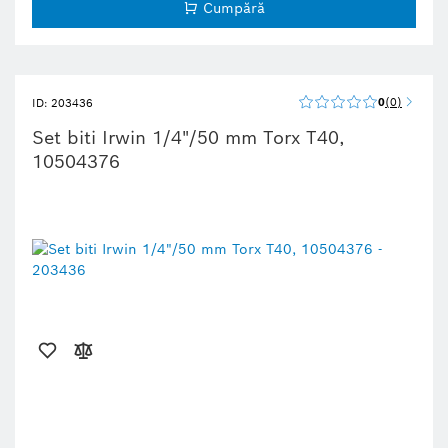
Cumpără
0
0
ID: 203436
Set biti Irwin 1/4"/50 mm Torx T40,
10504376