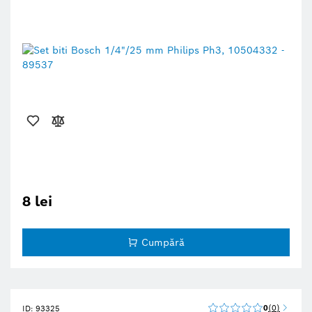
8 lei
Cumpără
0
0
ID: 93325