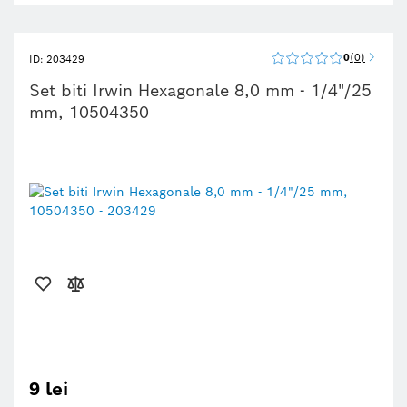
0
0
ID: 203429
Set biti Irwin Hexagonale 8,0 mm - 1/4"/25
mm, 10504350
9 lei