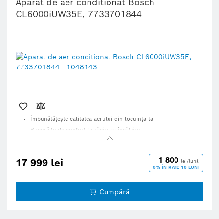
Aparat de aer conditionat Bosch
CL6000iUW35E, 7733701844
Îmbunătăţeşte calitatea aerului din locuinţa ta
Bucură-te de confort la răcire şi încălzire
Produs fiabil şi eficient, pentru toate anotimpurile
Control de la distanță prin aplicația HomeComfort Easy
1 800
17 999 lei
lei/lună
0% ÎN RATE 10 LUNI
Cumpără