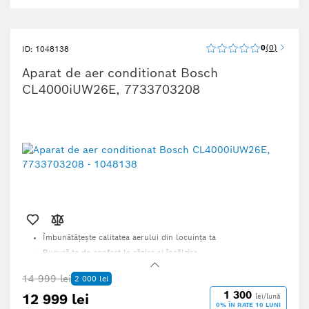
0
0
ID: 1048138
Aparat de aer conditionat Bosch
CL4000iUW26E, 7733703208
Îmbunătăţeşte calitatea aerului din locuinţa ta
Bucură-te de confort la răcire şi încălzire
Produs fiabil şi eficient, pentru toate anotimpurile
14 999 lei
2 000 lei
Control de la distanță prin aplicația HomeComfort Easy
1 300
12 999 lei
lei/lună
0% ÎN RATE 10 LUNI