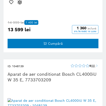
14 999 lei
1 400 lei
1 360
13 599 lei
lei/lună
0% ÎN RATE 10 LUNI
Cumpără
0
0
ID: 1048139
Aparat de aer conditionat Bosch CL4000iU
W 35 E, 7733703209