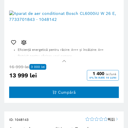
Eficiență energetică pentru răcire: A+++ și încălzire: A++
Potrivit pentru răcirea unei camere
O unitate exterioară și o unitate interioară
16 999 lei
3 000 lei
1 400
13 999 lei
lei/lună
0% ÎN RATE 10 LUNI
Cumpără
0
0
ID: 1048143