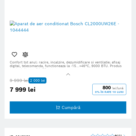
Confort tot anul: racire, incalzire, dezumidificare si ventilatie; afisaj
digital, telecomanda, functioneaza la -15…+46°C, 9000 BTU. Produs
original, livrare 24–72 ore.
9 999 lei
2 000 lei
800
7 999 lei
lei/lună
0% ÎN RATE 10 LUNI
Cumpără