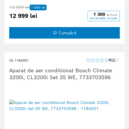
13 999 lei
1 000 lei
1 300
12 999 lei
lei/lună
0% ÎN RATE 10 LUNI
Cumpără
0
0
ID: 1184051
Aparat de aer conditionat Bosch Climate
3200i, CL3200i Set 35 WE, 7733703596