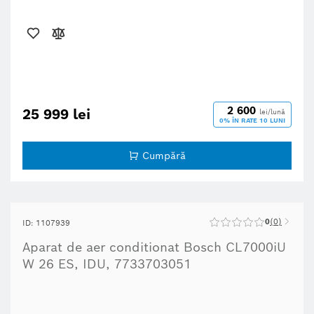
2 600
25 999 lei
lei/lună
0% ÎN RATE 10 LUNI
Cumpără
0
0
ID: 1107939
Aparat de aer conditionat Bosch CL7000iU
W 26 ES, IDU, 7733703051