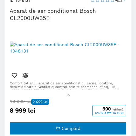
0
0
ID: 1048131
Aparat de aer conditionat Bosch
CL2000UW35E
Confort tot anul: aparat de aer conditionat cu racire, incalzire,
dezumidificare si ventilatie; control prin telecomanda, afisaj, -15…
+46°C, 12000 BTU. Produs original, livrare 24–72 ore.
10 999 lei
2 000 lei
900
8 999 lei
lei/lună
0% ÎN RATE 10 LUNI
Cumpără