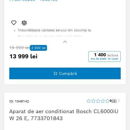
Îmbunătăţeşte calitatea aerului din locuinţa ta
Bucură-te de confort la răcire şi încălzire
Produs fiabil şi eficient, pentru toate anotimpurile
15 999 lei
2 000 lei
Conectivitate disponibilă opţional
1 400
13 999 lei
lei/lună
0% ÎN RATE 10 LUNI
Cumpără
0
0
ID: 1048142
Aparat de aer conditionat Bosch CL6000iU
W 26 E, 7733701843