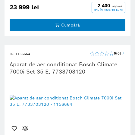
2 400
23 999 lei
lei/lună
0% ÎN RATE 10 LUNI
Cumpără
0
0
ID: 1156664
Aparat de aer conditionat Bosch Climate
7000i Set 35 E, 7733703120