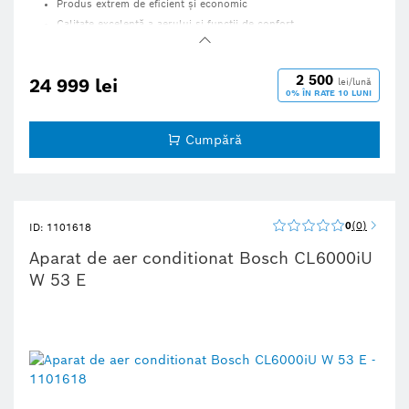
Produs extrem de eficient şi economic
Calitate excelentă a aerului şi funcţii de confort
Funcţie WiFi integrată şi sistem de comenzi vocale
Design elegant, minimalist, cu varianta de culoare albă, pentru
unitatea interioară
2 500
24 999 lei
lei/lună
0% ÎN RATE 10 LUNI
Cumpără
0
0
ID: 1101618
Aparat de aer conditionat Bosch CL6000iU
W 53 E