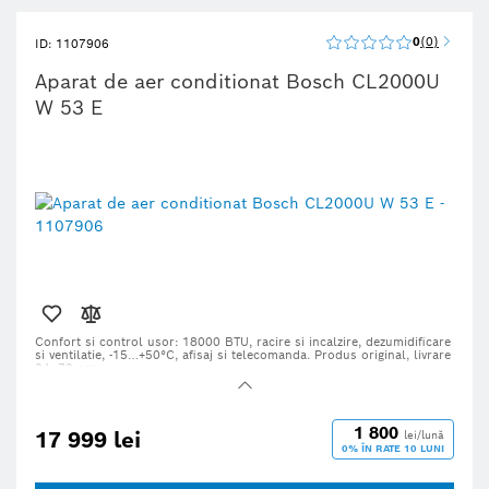
0
0
ID: 1107906
Aparat de aer conditionat Bosch CL2000U
W 53 E
Confort si control usor: 18000 BTU, racire si incalzire, dezumidificare
si ventilatie, -15…+50°C, afisaj si telecomanda. Produs original, livrare
24–72 ore.
1 800
17 999 lei
lei/lună
0% ÎN RATE 10 LUNI