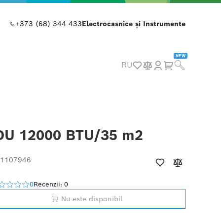
+373 (68) 344 433
Electrocasnice și Instrumente
NEW
RU
 IDU 12000 BTU/35 m2
 1107946
0
Recenzii: 0
Nu este disponibil