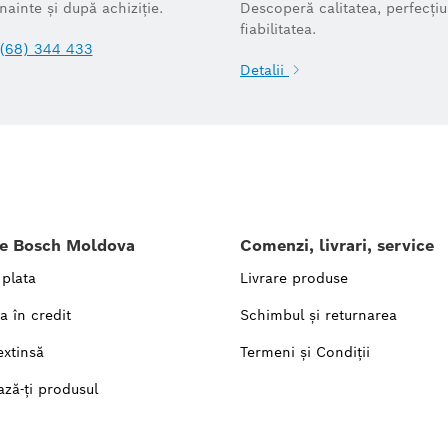
înainte și după achiziție.
Descoperă calitatea, perfecțiu
fiabilitatea.
(68) 344 433
Detalii
le Bosch Moldova
Comenzi, livrari, service
 plata
Livrare produse
a în credit
Schimbul și returnarea
extinsă
Termeni și Condiții
ază-ți produsul