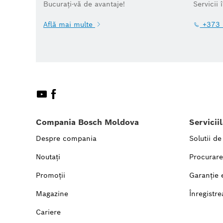
Bucurați-vă de avantaje!
Servicii 
Află mai multe
+373 
Compania Bosch Moldova
Servicii
Despre compania
Solutii de
Noutați
Procurare
Promoții
Garanție 
Magazine
Înregistre
Cariere