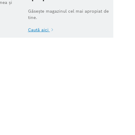
nea și
Găsește magazinul cel mai apropiat de
tine.
Caută aici