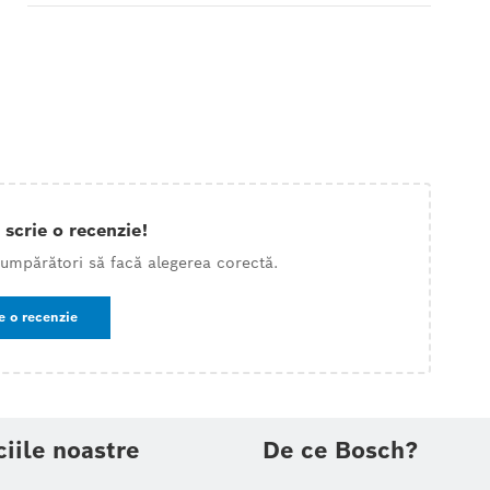
 scrie o recenzie!
 cumpărători să facă alegerea corectă.
e o recenzie
ciile noastre
De ce Bosch?