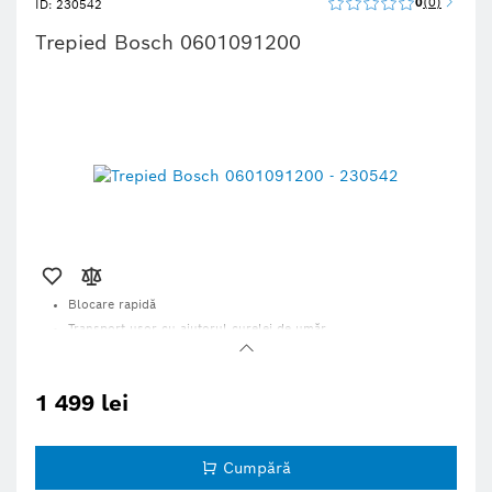
0
0
ID: 230542
Trepied Bosch 0601091200
Blocare rapidă
Transport uşor cu ajutorul curelei de umăr
Stabilitate ridicată pe orice teren
1 499 lei
Cumpără