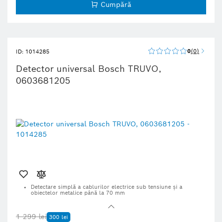
Cumpără
segmentului; oprire automată
Dotate cu caracteristici de sustenabilitate; află mai multe detalii
mai jos
0
0
ID: 1014285
Detector universal Bosch TRUVO,
0603681205
Detectare simplă a cablurilor electrice sub tensiune şi a
obiectelor metalice până la 70 mm
Un afişaj clar tip semafor cu LED-uri indică locurile în care nu
trebuie efectuată găurirea
1 299 lei
300 lei
Conceptul de sunet cu logică de asistenţă la parcare indică