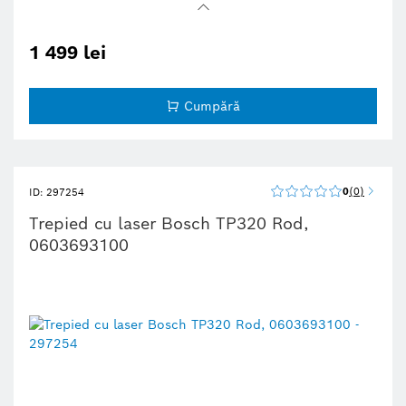
Funcţionalitate şi precizie prin nivelă sferică
1 499 lei
Cumpără
0
0
ID: 297254
Trepied cu laser Bosch TP320 Rod,
0603693100