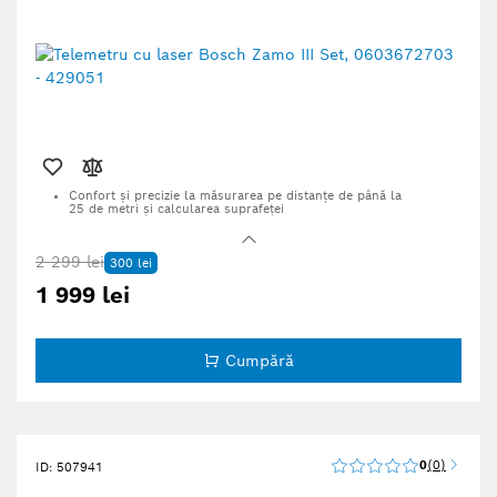
Confort şi precizie la măsurarea pe distanţe de până la
25 de metri şi calcularea suprafeţei
Mai multe funcţii de măsurare datorită accesoriilor de linie,
roată şi ruletă
2 299 lei
300 lei
Salvează ultimele 10 măsurători şi valori de calcul
1 999 lei
Acumulator reîncărcat şi software actualizat prin interfaţa USB-
C®
Dotate cu caracteristici de sustenabilitate; află mai multe detalii
mai jos
Cumpără
0
0
ID: 507941