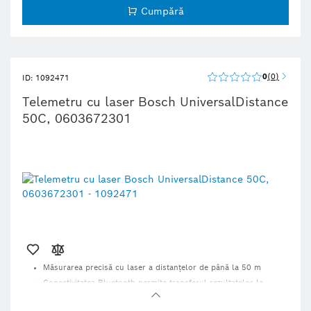
Cumpără
0
0
ID: 1092471
Telemetru cu laser Bosch UniversalDistance
50C, 0603672301
Măsurarea precisă cu laser a distanţelor de până la 50 m
Conectivitatea Bluetooth permite transferul rezultatelor la
aplicaţia Bosch
Funcţii integrate pentru măsurarea uşoară a lungimii,