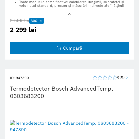
Toate modurile semnificative: calcularea lungimii, suprafeţei şi
volumului standard, precum şi măsurări indirecte ale înălţimii
Uşor de citit datorită afişajului iluminat care prezintă ultimele
trei rezultate
2 599 lei
300 lei
Funcţia de memorare salvează automat ultimele 10 măsurători
pentru referinţă rapidă
2 299 lei
Cumpără
0
0
ID: 947390
Termodetector Bosch AdvancedTemp,
0603683200