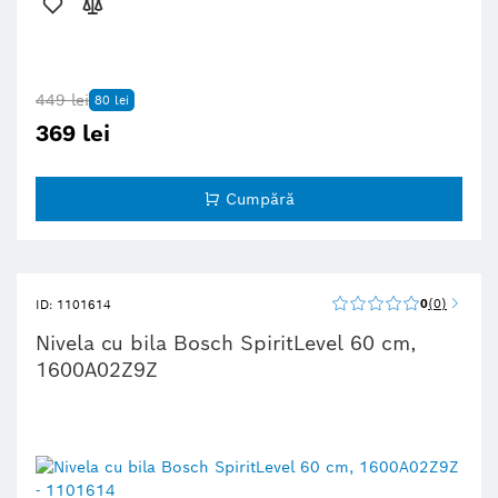
449 lei
80 lei
369 lei
Cumpără
0
0
ID: 1101614
Nivela cu bila Bosch SpiritLevel 60 cm,
1600A02Z9Z