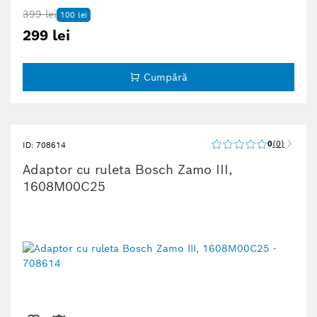
399 lei
100 lei
299 lei
Cumpără
0
0
ID: 708614
Adaptor cu ruleta Bosch Zamo III,
1608M00C25