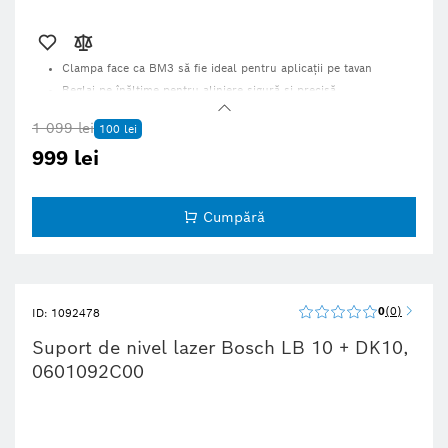
Clampa face ca BM3 să fie ideal pentru aplicații pe tavan
Reglaj pe înălțime pentru aliniere sigură și precisă
Fixare rapidă și ușoară a laserului de linie
1 099 lei
100 lei
999 lei
Cumpără
0
0
ID: 1092478
Suport de nivel lazer Bosch LB 10 + DK10,
0601092C00