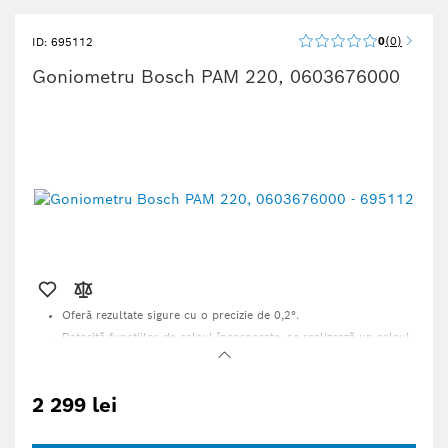
0
0
ID: 695112
Goniometru Bosch PAM 220, 0603676000
Oferă rezultate sigure cu o precizie de 0,2°.
Datorită funcțiilor de calcul încorporate, se realizează un calcul
precis al unghiurilor.
Rigla de extensie practică este potrivită pentru măsurători în
locuri cu acces limitat.
2 299 lei