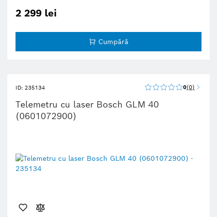
suprafeţelor şi volumelor
2 299 lei
Ideal în determinare metri pătraţi pentru cantitate de tapet sau
vopsea necesară
Funcţiile includ adăugare/eliminare măsurători şi măsurători
min/max
Cumpără
Dotate cu caracteristici de sustenabilitate; află mai multe detalii
mai jos
0
0
ID: 235134
Telemetru cu laser Bosch GLM 40
(0601072900)