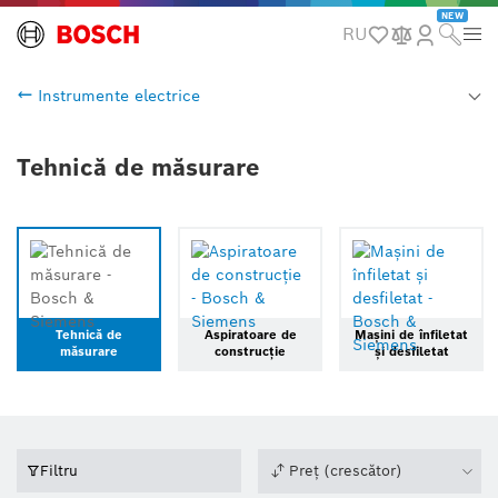
NEW
RU
Instrumente electrice
Tehnică de măsurare
Tehnică de
Aspiratoare de
Mașini de înfiletat
măsurare
construcție
și desfiletat
Filtru
Preț (crescător)