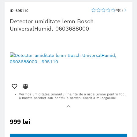
0
0
ID: 695110
Detector umiditate lemn Bosch
UniversalHumid, 0603688000
Verifică umiditatea lemnului înainte de a arde lemne pentru foc,
a monta parchet sau pentru a preveni apariţia mucegaiului
Higrometru cu pini, cu interval mare de măsurare pentru toate
categoriile de lemn
Funcţie de preselectare a tipului de lemn (se poate selecta între
două categorii şi intervale de măsurare)
999 lei
LED-urile în culorile semaforului interpretează valorile măsurate
– informaţii practice dintr-o privire
Autotestare pentru verificarea calibrării; afişaj inversat al