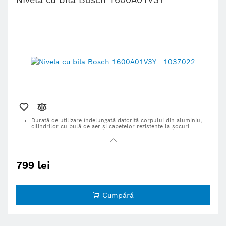
Nivela cu bila Bosch 1600A01V3Y
Durată de utilizare îndelungată datorită corpului din aluminiu,
cilindrilor cu bulă de aer şi capetelor rezistente la şocuri
Corpul subţire din aluminiu şi suprafaţa structurată din partea
inferioară garantează manevrarea ergonomică
Manevrare confortabilă datorită mânerului excelent şi lizibilităţii
facilitate
799 lei
Cumpără