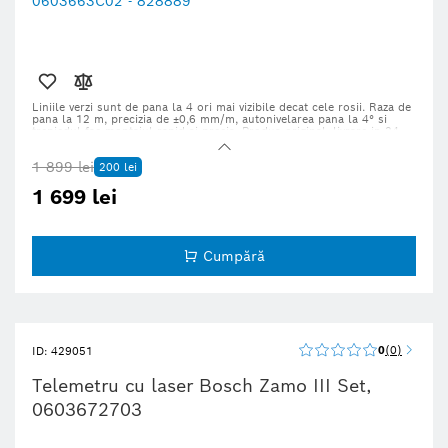
Liniile verzi sunt de pana la 4 ori mai vizibile decat cele rosii. Raza de
pana la 12 m, precizia de ±0,6 mm/m, autonivelarea pana la 4° si
trepiedul fac montajul rapid si precis. Produs original, livrare in 24–
72 ore.
1 899 lei
200 lei
1 699 lei
Cumpără
0
0
ID: 429051
Telemetru cu laser Bosch Zamo III Set,
0603672703