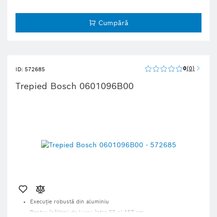
Cumpără
0
0
ID: 572685
Trepied Bosch 0601096B00
Execuţie robustă din aluminiu
Pentru înălţimi de lucru între 55 şi 157 cm