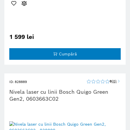
1 599 lei
Cumpără
0
0
ID: 828889
Nivela laser cu linii Bosch Quigo Green
Gen2, 0603663C02