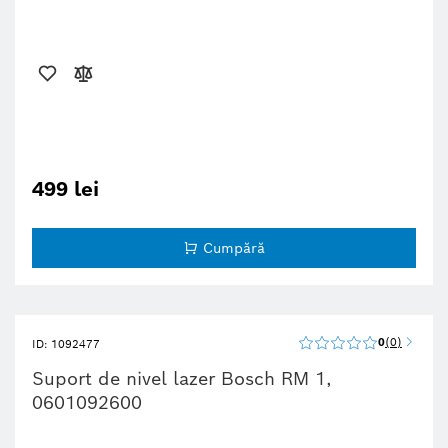
499 lei
Cumpără
0
0
ID: 1092477
Suport de nivel lazer Bosch RM 1,
0601092600