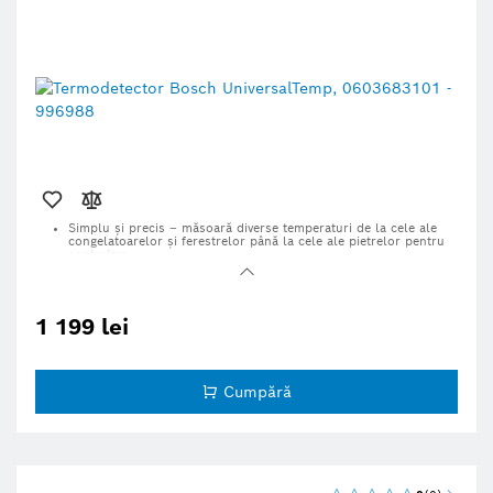
Simplu şi precis – măsoară diverse temperaturi de la cele ale
congelatoarelor şi ferestrelor până la cele ale pietrelor pentru
copt pizza
Tehnologie cu laser cu infraroşu şi un domeniu vast de
măsurare de la -30 °C până la +500 °C
Bucură-te de măsurări individuale sau continue
1 199 lei
Pentru rezultate mai precise, selectează unul dintre cele trei
moduri de măsurare a temperaturii
Afişaj retroiluminat lizibil cu două valori de măsurare pentru
Cumpără
referinţă
Dotate cu caracteristici de sustenabilitate; află mai multe detalii
mai jos