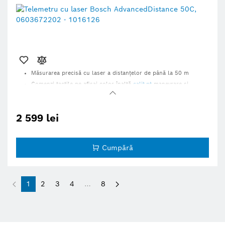
Măsurarea precisă cu laser a distanţelor de până la 50 m
Comenzi tactile pe afişaj color înaltă
calit.pt
manevrare şi
lizibilitate optimă
Funcţiile de măsurare integrate standard includ măsurători
indirecte
2 599 lei
Instrucţiuni animate pentru explicarea pas cu pas a fiecărei
funcţii
Conectivitate Bluetooth pentru transferarea rezultatelor la
aplicaţia Bosch
Cumpără
Dotate cu caracteristici de sustenabilitate; află mai multe detalii
mai jos
1
2
3
4
…
8