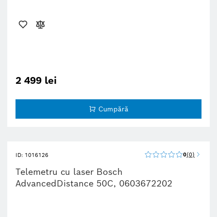
2 499 lei
Cumpără
0
0
ID: 1016126
Telemetru cu laser Bosch
AdvancedDistance 50C, 0603672202