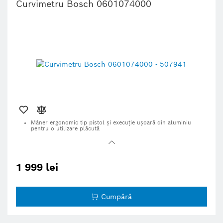
Curvimetru Bosch 0601074000
Mâner ergonomic tip pistol şi execuţie uşoară din aluminiu
pentru o utilizare plăcută
Tijă telescopică cu reglare fără trepte a înălţimii pentru mai
multă flexibilitate și confort
Roată din aluminiu turnat sub presiune cu înveliş robust din
cauciuc pentru utilizare pe orice suprafață
1 999 lei
Cumpără