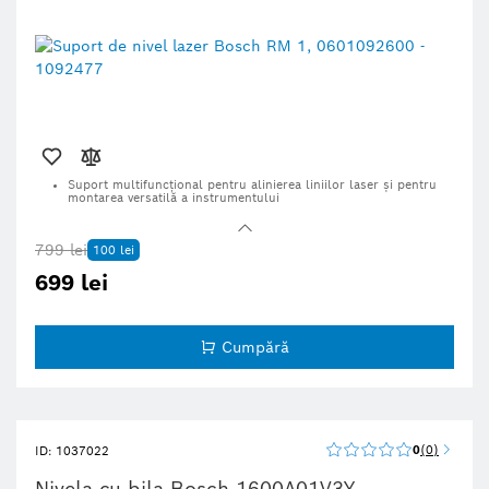
Suport multifuncțional pentru alinierea liniilor laser și pentru
montarea versatilă a instrumentului
799 lei
100 lei
699 lei
Cumpără
0
0
ID: 1037022