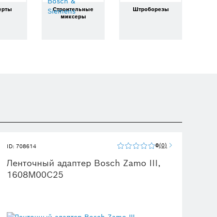
ерты
Строительные
Штроборезы
миксеры
0
0
ID: 708614
Ленточный адаптер Bosch Zamo III,
1608M00C25