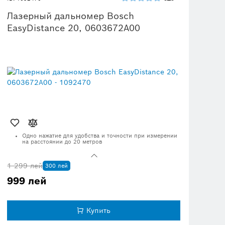
Лазерный дальномер Bosch
EasyDistance 20, 0603672A00
Одно нажатие для удобства и точности при измерении
на расстоянии до 20 метров
Простое и интуитивно понятное управление одной
кнопкой
1 299 лей
300 лей
Измеренные значения легко читаются благодаря
дисплею с высокой яркостью
999 лей
Быстрое и точное определение размеров стен, окон,
полов или расстояний
Имеет характеристики устойчивого развития;
Купить
подробнее см. ниже