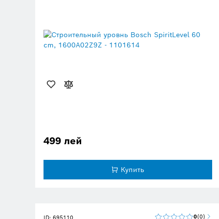
499 лей
Купить
0
0
ID: 695110