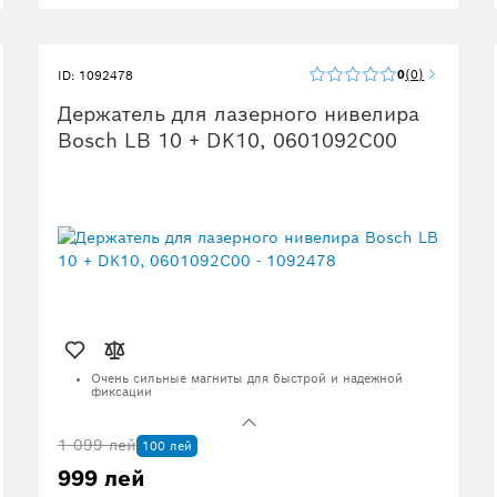
Поставляется с функциями устойчивого развития,
более подробная информация представлена ниже
0
0
ID: 1092478
Держатель для лазерного нивелира
Bosch LB 10 + DK10, 0601092C00
Очень сильные магниты для быстрой и надежной
фиксации
Прочный дизайн и резиновые ножки для
выдерживания суровых условий и обеспечения
1 099 лей
стабильности
100 лей
Точное регулирование высоты с помощью
999 лей
потолочного зажима DK 10 Professional