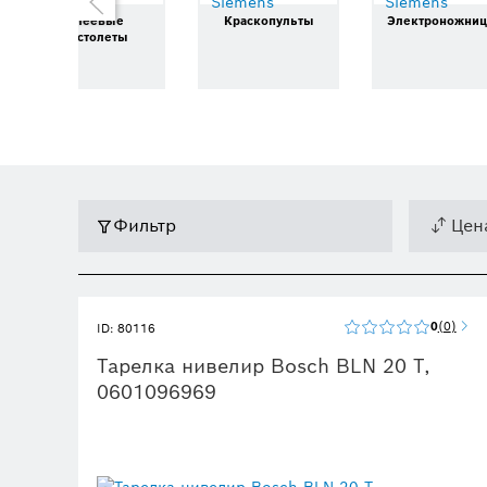
Клеевые
Краскопульты
Электроножни
пистолеты
Фильтр
Цен
0
0
ID: 80116
Тарелка нивелир Bosch BLN 20 T,
0601096969