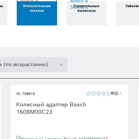
цы
Измерительная
Строительные
Гайков
техника
пылесосы
а (по возрастанию)
0
0
ID: 708615
Колесный адаптер Bosch
1608M00C23