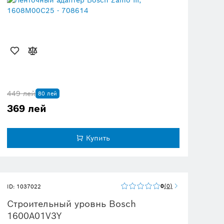
449 лей
80 лей
369 лей
Купить
0
0
ID: 1037022
Строительный уровнь Bosch
1600A01V3Y