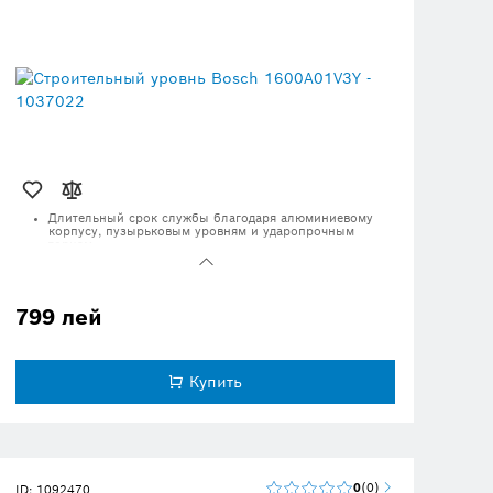
Длительный срок службы благодаря алюминиевому
корпусу, пузырьковым уровням и ударопрочным
торцам
Тонкий алюминиевый корпус и рельефная нижняя
поверхность обеспечивают эргономичное обращение
Комфортное использование благодаря отличной ручке
799 лей
и повышенной читаемости
Купить
0
0
ID: 1092470