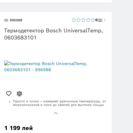
0
0
ID: 996988
Термодетектор Bosch UniversalTemp,
0603683101
Просто и точно — измеряет различные температуры, от
морозильников и окон до камней для выпечки пиццы
Инфракрасная лазерная технология с широким
диапазоном измерений от -30 °C до +500 °C
Возможность проведения как одиночных, так и
непрерывных измерений
1 199 лей
Для более точных результатов выберите один из трёх