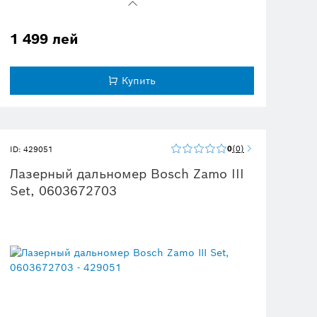
Функциональность и точность благодаря
сферическому уровню
1 499 лей
Купить
0
0
ID: 429051
Лазерный дальномер Bosch Zamo III
Set, 0603672703