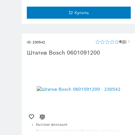
Купить
0
0
ID: 230542
Штатив Bosch 0601091200
Быстрая фиксация
Простая транспортировка благодаря наплечному
ремню