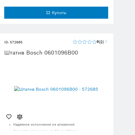
режимов измерения температуры
Подсвечиваемый дисплей с двумя значениями
Купить
измерений для ориентира
Оснащены функциями устойчивого развития;
подробности ниже
0
0
ID: 572685
Штатив Bosch 0601096B00
Надежное исполнение из алюминия
Для рабочей высоты от 55 до 157 см