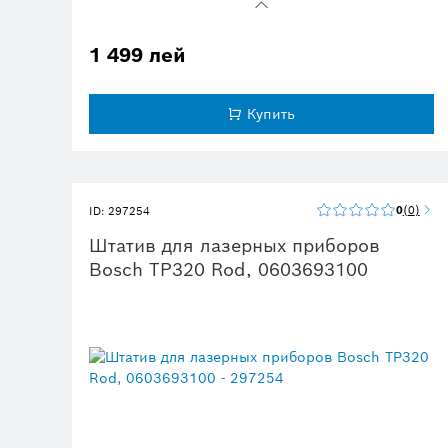
Высокая устойчивость на любом грунте
1 499 лей
Купить
0
0
ID: 297254
Штатив для лазерных приборов
Bosch TP320 Rod, 0603693100