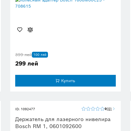
399 лей
100 лей
299 лей
Купить
0
0
ID: 1092477
Держатель для лазерного нивелира
Bosch RM 1, 0601092600