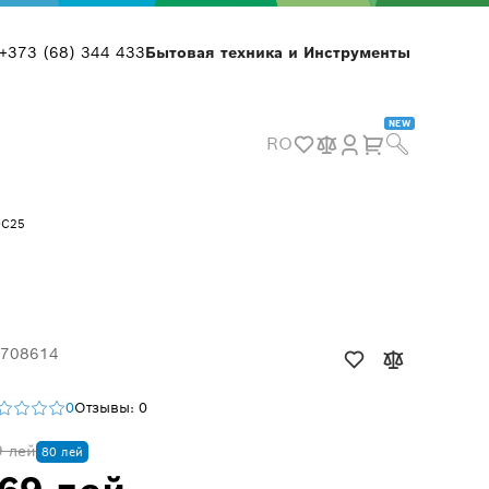
+373 (68) 344 433
Бытовая техника и Инструменты
NEW
RO
0C25
 708614
0
Отзывы: 0
9 лей
80 лей