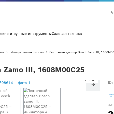
еские и ручные инструменты
Садовая техника
нты
Измерительная техника
Ленточный адаптер Bosch Zamo III, 1608M0
 Zamo III, 1608M00C25
1
/
4
ID:
44