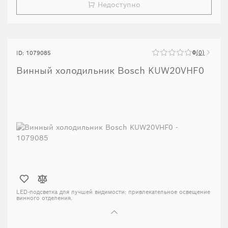
Недоступно
0
0
ID: 1079085
Винный холодильник Bosch KUW20VHF0
LED-подсветка для лучшей видимости:
привлекательное освещение
винного отделения.
Переносная петля:
дверь винного шкафа можно установить с той
стороны, которая удобнее для вас.
Винный шкаф обеспечивает место для хранения до 21 бутылки