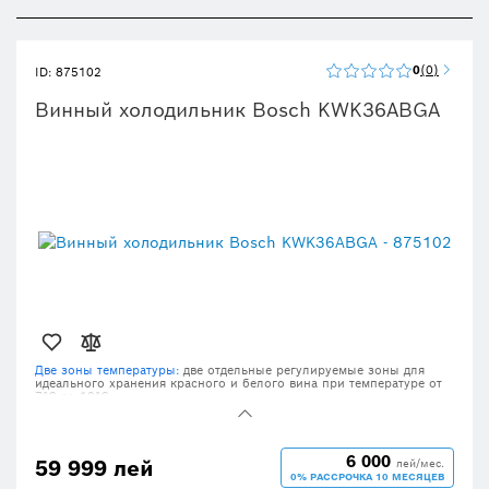
0
0
ID: 875102
Винный холодильник Bosch KWK36ABGA
Две зоны температуры:
две отдельные регулируемые зоны для
идеального хранения красного и белого вина при температуре от
7°C до 19°C.
Вместимость
: просторный винный шкаф для хранения до 199
бутылок при идеальной температуре для употребления.
Светодиодная подсветка с режимом презентации:
привлекательное
6 000
59 999 лей
лей/мес.
освещение для вашего винного шкафа.
0% РАССРОЧКА 10 МЕСЯЦЕВ