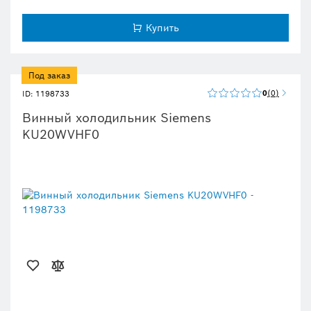
Дубовые полки и телескопические направляющие
поглощают
вибрации, обеспечивая безопасное хранение и удобный доступ к
вину.
Купить
Переносная петля:
можно установить дверь винного шкафа с той
стороны, которая вам удобнее.
Под заказ
0
0
ID: 1198733
Винный холодильник Siemens
KU20WVHF0