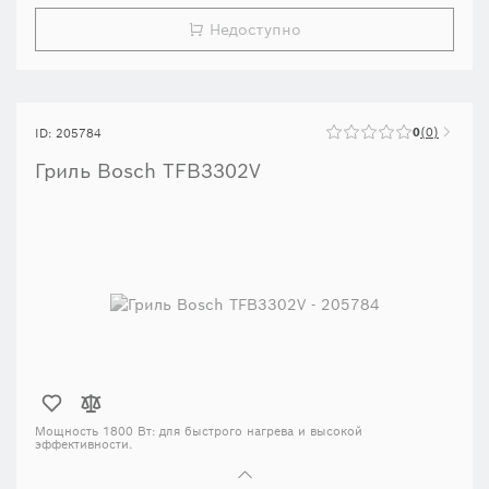
Недоступно
0
0
ID: 205784
Гриль Bosch TFB3302V
Мощность 1800 Вт:
для быстрого нагрева и высокой
эффективности.
Съёмные гриль-пластины:
с антипригарным покрытием, можно
мыть в посудомоечной машине.