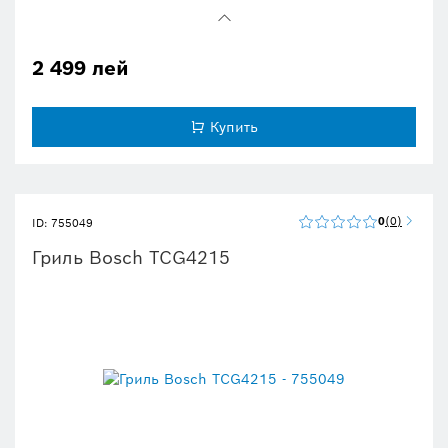
2000 Вт для быстрого нагрева и стабильного поддержания
температуры.
Гриль-пластины с каналами для стекания жира.
2 499 лей
Выбирайте подходящую температуру для каждого блюда
: благодаря
регулируемому контролю температуры.
Купить
0
0
ID: 755049
Гриль Bosch TCG4215