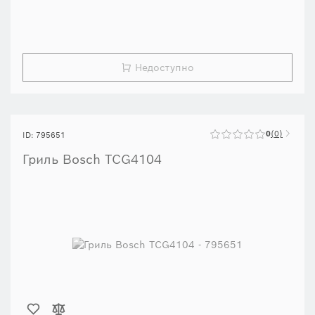
Выбирайте подходящую температуру для каждого блюда:
благодаря
регулируемому контролю температуры.
Многофункциональный
: верхний и нижний нагрев для контактного
гриля, запекания и поддержания тепла.
Недоступно
0
0
ID: 795651
Гриль Bosch TCG4104