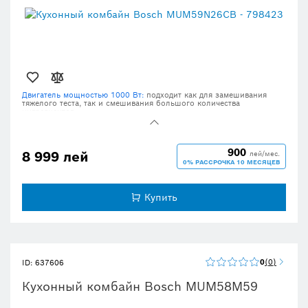
Двигатель мощностью 1000 Вт:
подходит как для замешивания
тяжелого теста, так и смешивания большого количества
ингредиентов.
Большая чаша из нержавеющей стали 3,9 л:
со специальной
внутренней формой для оптимальной готовки теста (до 2,7 кг
обычного теста или 1,9 кг дрожжевого теста).
900
8 999 лей
лей/мес.
3D Планетарное Смешивание:
быстрое и качественное смешивание
0% РАССРОЧКА 10 МЕСЯЦЕВ
всех ингредиентов благодаря планетарному принципу вращения
насадок.
7 степеней регулировки скорости, функция "моментального"
Купить
функционирования.
Автоматическая парковка:
насадки останавливаются в положении,
удобном для их извлечения.
0
0
ID: 637606
Кухонный комбайн Bosch MUM58M59