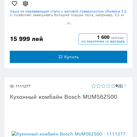
Чаша из нержавеющей стали с матовой поверхностью объёмом 5,5
л:
позволяет замешивать большие порции теста, например, 3,5 кг
теста для выпечки за один подход.
Благодаря встроенным весам:
все ингредиенты из вашего рецепта
можно точно взвесить прямо в чаше.
Долгое удовольствие от использования техники
: элегантный и
1 600
15 999 лей
лей/мес.
прочный корпус полностью из металла с высококачественными
0% РАССРОЧКА 10 МЕСЯЦЕВ
деталями.
7 скоростных режимов и функция импульсного режима (Pulse):
для индивидуального выбора скорости.
Купить
EasyArmLift:
лёгкое и удобное поднятие и опускание миксерной
головы.
0
0
ID: 1111277
Кухонный комбайн Bosch MUMS6ZS00