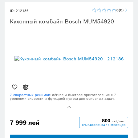
0
0
ID: 212186
Кухонный комбайн Bosch MUM54920
7 скоростных режимов
: лёгкое и быстрое приготовление с 7
уровнями скорости и функцией пульса для основных задач.
Позиция парковки:
удобное использование благодаря
автоматической парковке инструмента в задней части чаши.
EasyArmLift:
лёгкое перемещение миксерной руки нажатием
кнопки.
800
7 999 лей
лей/мес.
0% РАССРОЧКА 10 МЕСЯЦЕВ
Лёгкая очистка
: не беспокойтесь о мытье после приготовления —
многие аксессуары можно мыть в посудомоечной машине.