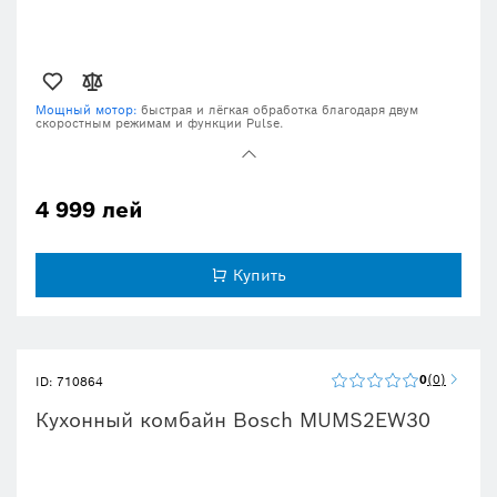
Мощный мотор:
быстрая и лёгкая обработка благодаря двум
скоростным режимам и функции Pulse.
Универсальность для разных задач:
шинковка, нарезка,
измельчение, смешивание и многое другое благодаря широкому
выбору насадок.
Пластиковая чаша объёмом 2,3 литра с крышкой и толкателем.
4 999 лей
Функция Smart: автоматически подбирает оптимальную скорость
для каждой насадки.
SmartStorage:
стандартные аксессуары можно хранить прямо в
Купить
чаше.
0
0
ID: 710864
Кухонный комбайн Bosch MUMS2EW30