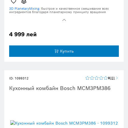
3D PlanetaryMixing:
быстрое и качественное смешивание всех
ингредиентов благодаря планетарному принципу вращения
насадок.
Набор для приготовления кондитерских изделий:
венчик, насадка
для перемешивания и крюк для замешивания теста.
Автоматическая парковка:
удобство использования, простота
4 999 лей
наполнения благодаря автоматической парковке инструментов для
замеса теста в задней части чаши.
Безопасность использования:
резиновые ножки для большей
устойчивости и высокий стандарт безопасности благодаря
Купить
крышкам приводов.
4 скоростных режима работы и режим парковки.
0
0
ID: 1099312
Кухонный комбайн Bosch MCM3PM386