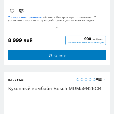
7 скоростных режимов:
лёгкое и быстрое приготовление с 7
уровнями скорости и функцией пульса для основных задач.
Позиция парковки:
удобное использование благодаря
автоматической парковке инструмента в задней части чаши.
EasyArmLift:
лёгкое перемещение миксерной руки нажатием
кнопки.
900
8 999 лей
лей/мес.
0% РАССРОЧКА 10 МЕСЯЦЕВ
Лёгкая очистка:
не беспокойтесь о мытье после приготовления —
многие аксессуары можно мыть в посудомоечной машине.
Купить
0
0
ID: 798423
Кухонный комбайн Bosch MUM59N26CB