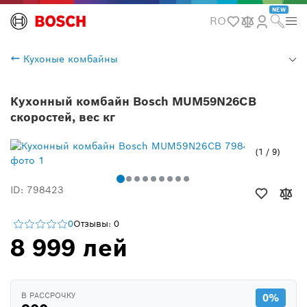
NEW
RO
Кухоные комбайны
Кухонный комбайн Bosch MUM59N26CB
скоростей, вес кг
1
/
9
ID: 798423
0
Отзывы: 0
8 999 лей
В РАССРОЧКУ
0%