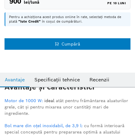
900
lei/lună
PE 10 LUNI
Pentru a achiziționa acest produs online în rate, selectați metoda de
plată
"Iute Credit"
în coșul de cumpărături.
Cumpără
Avantaje
Specificații tehnice
Recenzii
Avantaje și caracteristici
Motor de 1000 W:
ideal
atât pentru frământarea aluaturilor
grele, cât și pentru mixarea unor cantități mari de
ingrediente.
Bol mare din oțel inoxidabil, de 3,9 l:
cu formă interioară
special concepută pentru prepararea optimă a aluatului