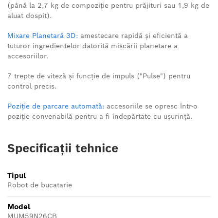
(până la 2,7 kg de compoziție pentru prăjituri sau 1,9 kg de
aluat dospit).
Mixare Planetară 3D:
amestecare rapidă și eficientă a
tuturor ingredientelor datorită mișcării planetare a
accesoriilor.
7 trepte de viteză și funcție de impuls ("Pulse") pentru
control precis.
Poziție de parcare automată:
accesoriile se opresc într-o
poziție convenabilă pentru a fi îndepărtate cu ușurință.
Specificații tehnice
Tipul
Robot de bucatarie
Model
MUM59N26CB