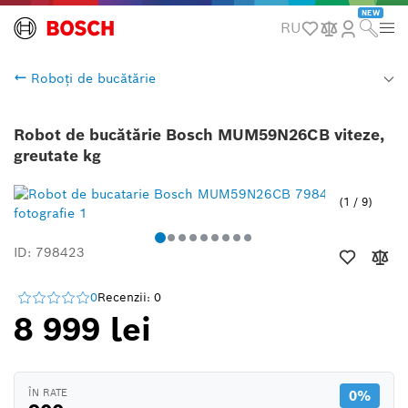
NEW
RU
Roboți de bucătărie
Robot de bucătărie Bosch MUM59N26CB viteze,
greutate kg
1
/
9
ID: 798423
0
Recenzii: 0
8 999 lei
ÎN RATE
0%