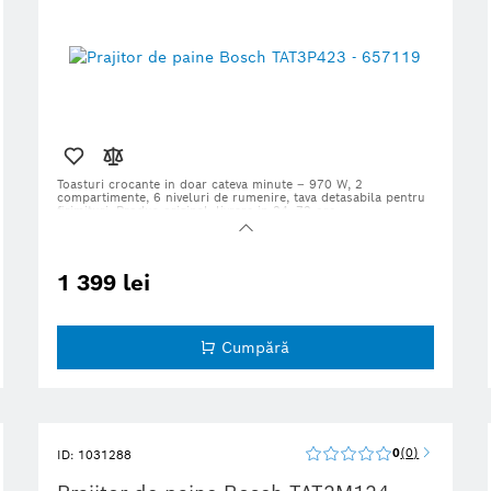
Toasturi crocante in doar cateva minute – 970 W, 2
compartimente, 6 niveluri de rumenire, tava detasabila pentru
firimituri. Produs original, livrare in 24–72 ore.
1 399 lei
Cumpără
0
0
ID: 1031288