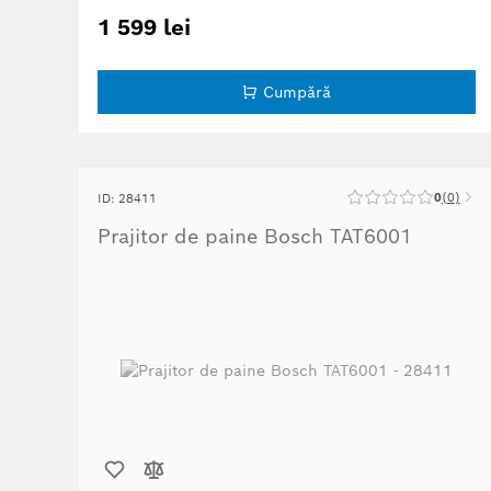
HighLift
: permite îndepărtarea ușoară a feliilor mici de pâine
datorită ridicării înalte.
1 599 lei
Deconectare automată:
toasterul se oprește automat dacă felia
de pâine rămâne blocată.
Suport de încălzire integrat, pliabil.
Cumpără
0
0
ID: 28411
Prajitor de paine Bosch TAT6001