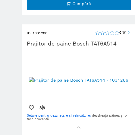
Cumpără
0
0
ID: 1031286
Prajitor de paine Bosch TAT6A514
Setare pentru dezghețare și reîncălzire:
dezgheață pâinea și o
face crocantă.
Rumeneală uniformă:
datorită centrajului automat al feliilor de
pâine.