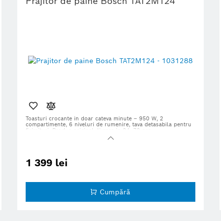
Prajitor de paine Bosch TAT2M124
Toasturi crocante in doar cateva minute – 950 W, 2
compartimente, 6 niveluri de rumenire, tava detasabila pentru
firimituri.
Produs original, livrare in 24–72 ore.
1 399 lei
Cumpără