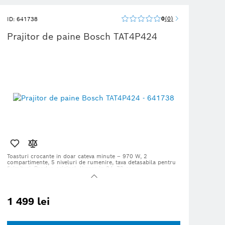
0
0
ID: 641738
Prajitor de paine Bosch TAT4P424
Toasturi crocante in doar cateva minute – 970 W, 2
compartimente, 5 niveluri de rumenire, tava detasabila pentru
firimituri. Produs original, livrare in 24–72 ore.
1 499 lei