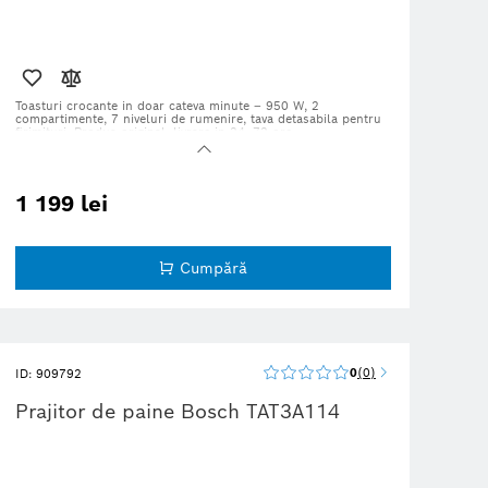
Toasturi crocante in doar cateva minute – 950 W, 2
compartimente, 7 niveluri de rumenire, tava detasabila pentru
firimituri. Produs original, livrare in 24–72 ore.
1 199 lei
Cumpără
0
0
ID: 909792
Prajitor de paine Bosch TAT3A114