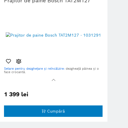
Prajitor de paine Bosch TAT2M127
Setare pentru dezghețare și reîncălzire:
dezgheață pâinea și o
face crocantă.
Rumeneală uniformă:
datorită centrajului automat al feliilor de
pâine.
HighLift
: permite îndepărtarea ușoară a feliilor mici de pâine
datorită ridicării înalte.
1 399 lei
Tavă pentru firimituri ușor accesibilă:
situată în față, poate fi
îndepărtată cu ușurință pentru curățare.
Suport de încălzire integrat, pliabil.
Cumpără