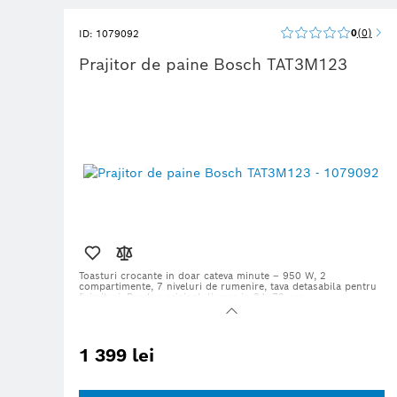
0
0
ID: 1079092
Prajitor de paine Bosch TAT3M123
Toasturi crocante in doar cateva minute – 950 W, 2
compartimente, 7 niveluri de rumenire, tava detasabila pentru
firimituri. Produs original, livrare in 24–72 ore.
1 399 lei