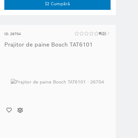
Cumpără
0
0
ID: 26704
Prajitor de paine Bosch TAT6101