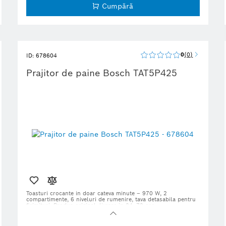
Cumpără
0
0
ID: 678604
Prajitor de paine Bosch TAT5P425
Toasturi crocante in doar cateva minute – 970 W, 2
compartimente, 6 niveluri de rumenire, tava detasabila pentru
firimituri. Produs original, livrare in 24–72 ore.