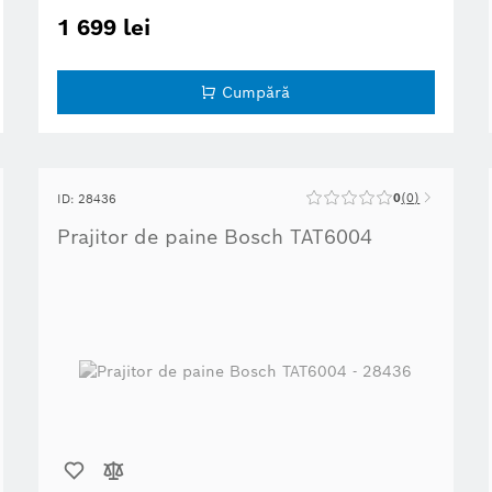
1 699 lei
Cumpără
0
0
ID: 28436
Prajitor de paine Bosch TAT6004