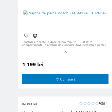
Toasturi crocante in doar cateva minute – 950 W, 2
compartimente, 7 niveluri de rumenire, tava detasabila pentru
firimituri. Produs original, livrare in 24–72 ore.
1 199 lei
Cumpără
0
0
ID: 938133