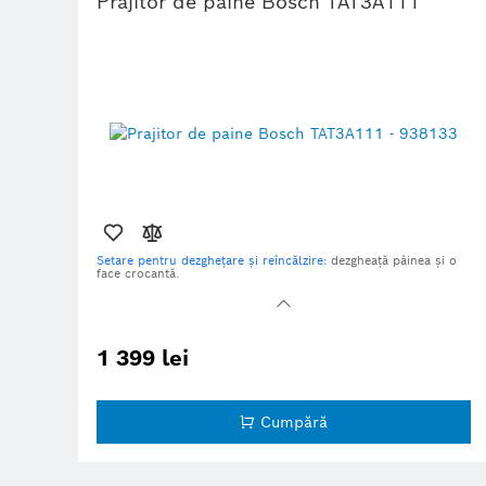
Prajitor de paine Bosch TAT3A111
Setare pentru dezghețare și reîncălzire:
dezgheață pâinea și o
face crocantă.
Rumeneală uniformă:
datorită centrajului automat al feliilor de
pâine.
HighLift
: permite îndepărtarea ușoară a feliilor mici de pâine
datorită ridicării înalte.
1 399 lei
Deconectare automată:
toasterul se oprește automat dacă felia
de pâine rămâne blocată.
Suport de încălzire integrat, pliabil.
Cumpără