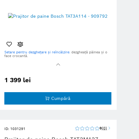
Setare pentru dezghețare și reîncălzire:
dezgheață pâinea și o
face crocantă.
Rumeneală uniformă:
datorită centrajului automat al feliilor de
pâine.
HighLift
: permite îndepărtarea ușoară a feliilor mici de pâine
datorită ridicării înalte.
1 399 lei
Deconectare automată:
toasterul se oprește automat dacă felia
de pâine rămâne blocată.
Suport de încălzire integrat, pliabil.
Cumpără
0
0
ID: 1031291