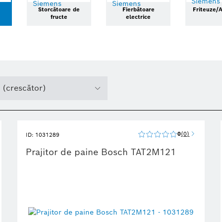
Storcătoare de
Fierbătoare
Friteuze/A
fructe
electrice
 (crescător)
0
0
ID: 1031289
Prajitor de paine Bosch TAT2M121