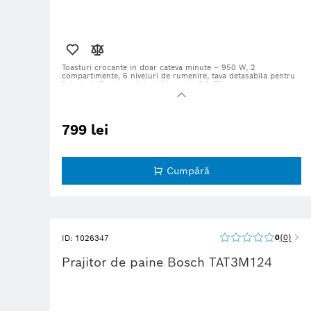
Toasturi crocante in doar cateva minute – 950 W, 2
compartimente, 6 niveluri de rumenire, tava detasabila pentru
firimituri. Produs original, livrare in 24–72 ore.
799 lei
Cumpără
0
0
ID: 1026347
Prajitor de paine Bosch TAT3M124