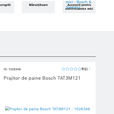
erogrill
Mărunțitoare
Accesorii pentru
electrocasnice mici
0
0
ID: 1026346
Prajitor de paine Bosch TAT3M121