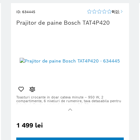
0
0
ID: 634445
Prajitor de paine Bosch TAT4P420
Toasturi crocante in doar cateva minute – 950 W, 2
compartimente, 6 niveluri de rumenire, tava detasabila pentru
firimituri. Produs original, livrare in 24–72 ore.
1 499 lei