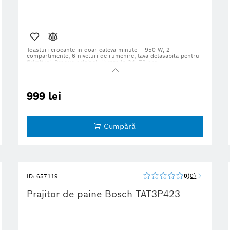
Toasturi crocante in doar cateva minute – 950 W, 2
compartimente, 6 niveluri de rumenire, tava detasabila pentru
firimituri.
Produs original, livrare in 24–72 ore.
999 lei
Cumpără
0
0
ID: 657119
Prajitor de paine Bosch TAT3P423