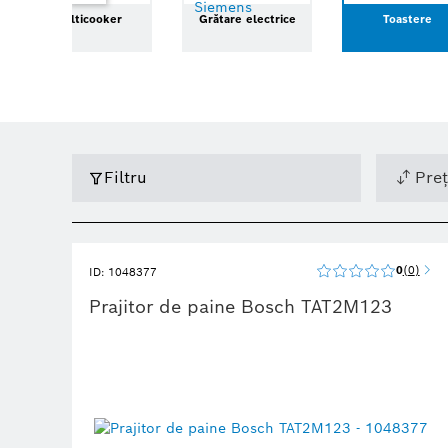
Multicooker
Grătare electrice
Toastere
Filtru
Preț
0
0
ID: 1048377
Prajitor de paine Bosch TAT2M123