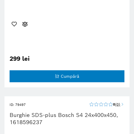
299 lei
Cumpără
0
0
ID: 79497
Burghie SDS-plus Bosch S4 24x400x450,
1618596237