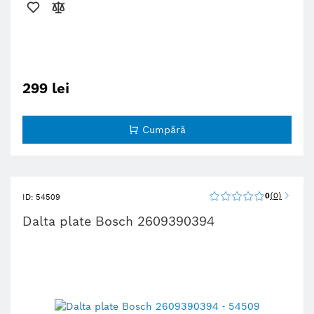
299 lei
Cumpără
0
0
ID: 54509
Dalta plate Bosch 2609390394