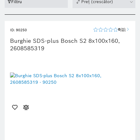
Filtru
Preț (crescător)
0
0
ID: 90250
Burghie SDS-plus Bosch S2 8x100x160,
2608585319