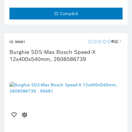
Cumpără
0
0
ID: 96681
Burghie SDS-Max Bosch Speed-X
12x400x540mm, 2608586739