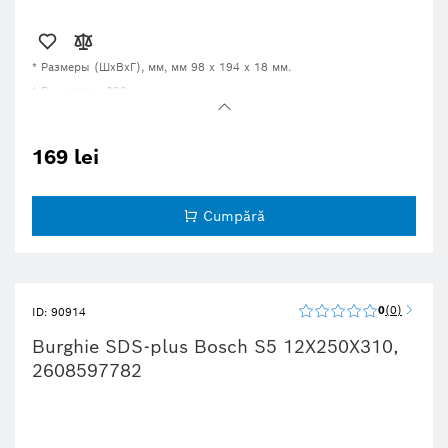
* Размеры (ШxВxГ), мм, мм 98 x 194 x 18 мм.
* Вес, грамм 330
169 lei
Cumpără
0
0
ID: 90914
Burghie SDS-plus Bosch S5 12X250X310,
2608597782