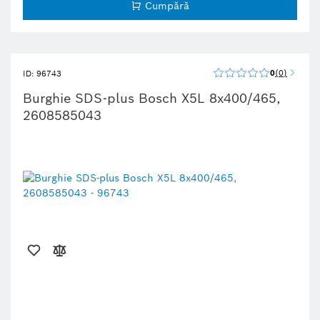
Cumpără
0
0
ID: 96743
Burghie SDS-plus Bosch X5L 8x400/465,
2608585043