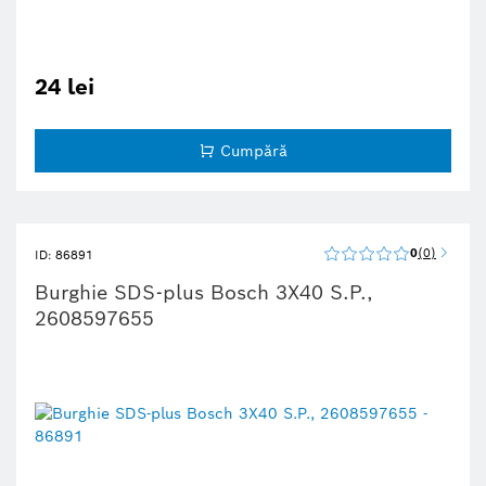
24 lei
Cumpără
0
0
ID: 86891
Burghie SDS-plus Bosch 3X40 S.P.,
2608597655