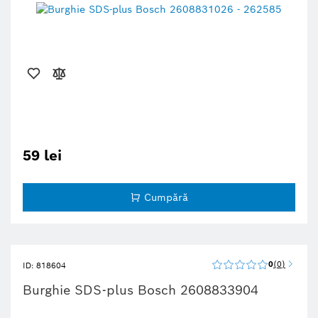
59 lei
Cumpără
0
0
ID: 818604
Burghie SDS-plus Bosch 2608833904