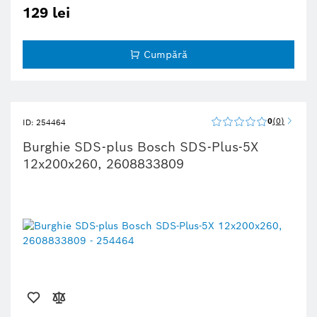
129 lei
Cumpără
0
0
ID: 254464
Burghie SDS-plus Bosch SDS-Plus-5X
12x200x260, 2608833809