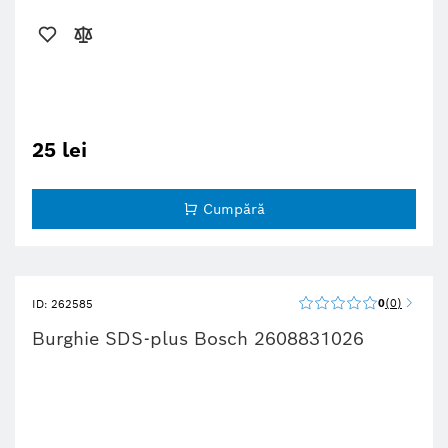
25 lei
Cumpără
0
0
ID: 262585
Burghie SDS-plus Bosch 2608831026