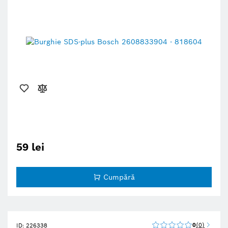
59 lei
Cumpără
0
0
ID: 226338