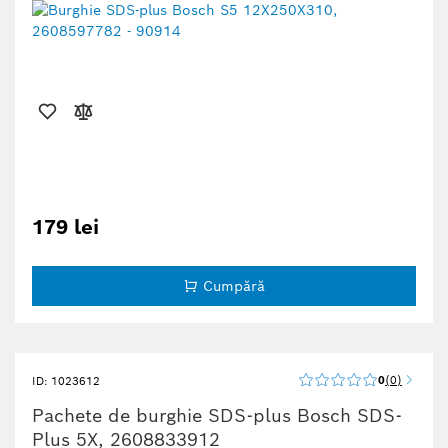
179 lei
Cumpără
0
0
ID: 1023612
Pachete de burghie SDS-plus Bosch SDS-
Plus 5X, 2608833912