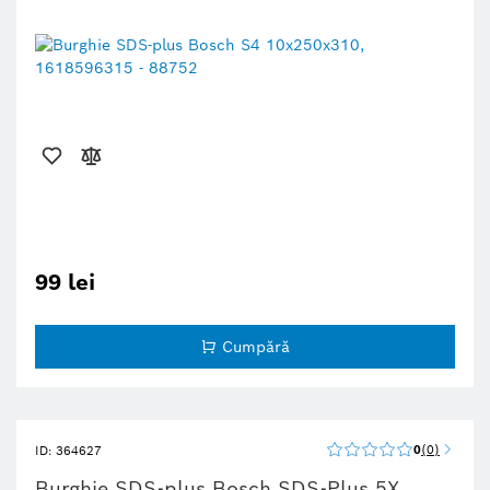
99 lei
Cumpără
0
0
ID: 364627
Burghie SDS-plus Bosch SDS-Plus 5X