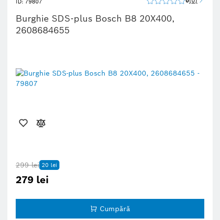
0
0
ID: 79807
Burghie SDS-plus Bosch B8 20Х400,
2608684655
299 lei
20 lei
279 lei
Cumpără