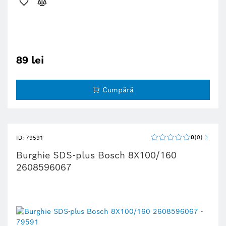
89 lei
Cumpără
0
0
ID: 79591
Burghie SDS-plus Bosch 8X100/160
2608596067