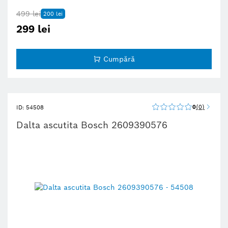
499 lei
200 lei
299 lei
Cumpără
0
0
ID: 54508
Dalta ascutita Bosch 2609390576