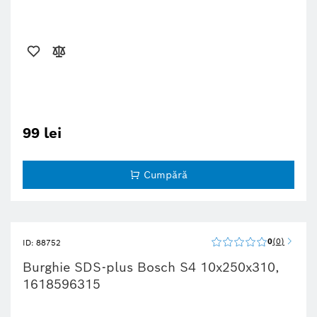
99 lei
Cumpără
0
0
ID: 88752
Burghie SDS-plus Bosch S4 10x250x310,
1618596315