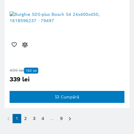
499 lei
160 lei
339 lei
Cumpără
1
2
3
4
…
9