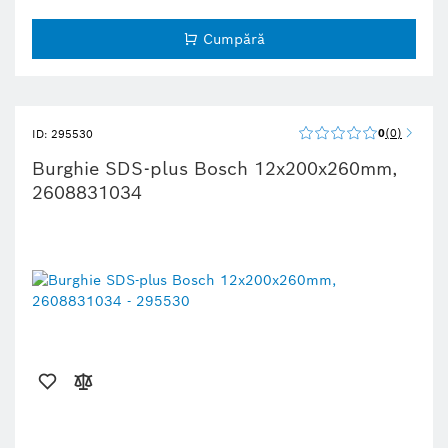
Cumpără
0
0
ID: 295530
Burghie SDS-plus Bosch 12x200x260mm,
2608831034