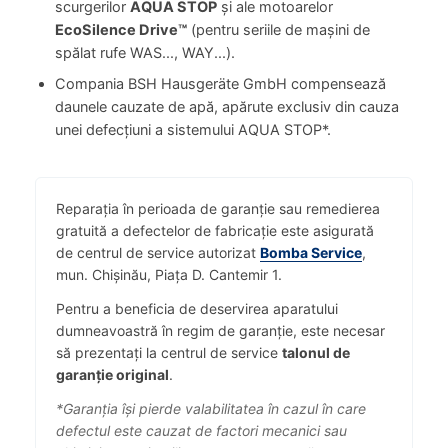
scurgerilor
AQUA STOP
și ale motoarelor
EcoSilence Drive™
(pentru seriile de mașini de
spălat rufe WAS..., WAY...).
Compania BSH Hausgeräte GmbH compensează
daunele cauzate de apă, apărute exclusiv din cauza
unei defecțiuni a sistemului AQUA STOP*.
Reparația în perioada de garanție sau remedierea
gratuită a defectelor de fabricație este asigurată
de centrul de service autorizat
Bomba Service
,
mun. Chișinău, Piața D. Cantemir 1.
Pentru a beneficia de deservirea aparatului
dumneavoastră în regim de garanție, este necesar
să prezentați la centrul de service
talonul de
garanție original
.
*Garanția își pierde valabilitatea în cazul în care
defectul este cauzat de factori mecanici sau