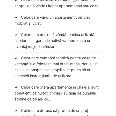
✓
Celor care realizează reparații „la cheie” cu
scopul de a vinde ulterior apartamentul sau casa.
✓
Celor care vând un apartament complet
mobilat și utilat.
✓
Celor care decid să vândă tehnica utilizată
ulterior — o garanție activă va reprezenta un
avantaj major la vânzare.
✓
Celor care cumpără tehnică pentru casa de
vacanță și o folosesc mai puțin intens, dar iau în
calcul că oaspeții sau copiii s-ar putea să nu
citească instrucțiunile de utilizare...
✓
Celor care oferă apartamente în chirie și sunt
conștienți că nu toți chiriașii au grijă de bunurile
străine ca de ale lor...
✓
Celor care doresc să profite de un preț