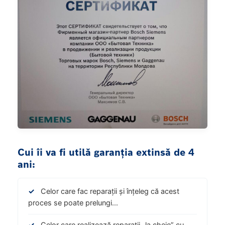
Cui îi va fi utilă garanția extinsă de 4
ani:
✓
Celor care fac reparații și înțeleg că acest
proces se poate prelungi...