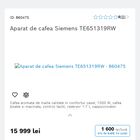
0
0
ID: 860475
Aparat de cafea Siemens TE651319RW
Cafea aromata de inalta calitate in confortul casei,
1500 W, cafea
boabe si macinata, control tactil, rezervor 1.7 l, cappuccinator
automat. Produs original, livrare 24–72 ore.
1 600
15 999 lei
lei/lună
0% ÎN RATE 10 LUNI