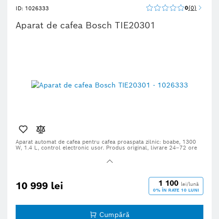
0
0
ID: 1026333
Aparat de cafea Bosch TIE20301
Aparat automat de cafea pentru cafea proaspata zilnic: boabe, 1300
W, 1.4 L, control electronic usor. Produs original, livrare 24–72 ore
1 100
10 999 lei
lei/lună
0% ÎN RATE 10 LUNI
Cumpără