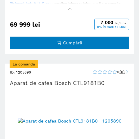
Sistemul AutoMilk Clean:
menține igiena printr-o curățare complet
automată cu abur.
Datorită aplicației inovatoare HomeConnect
: puteți controla
espressorul complet automat de oriunde v-ați afla.
7 000
69 999 lei
lei/lună
Râșniță ceramică CeramDrive, rezistentă la uzură.
0% ÎN RATE 10 LUNI
Cumpără
La comandă
0
0
ID: 1205890
Aparat de cafea Bosch CTL9181B0