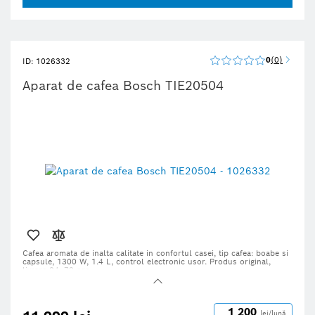
0
0
ID: 1026332
Aparat de cafea Bosch TIE20504
Cafea aromata de inalta calitate in confortul casei, tip cafea:
boabe si
capsule, 1300 W, 1.4 L, control electronic usor. Produs original,
livrare 24–72 ore
1 200
lei/lună