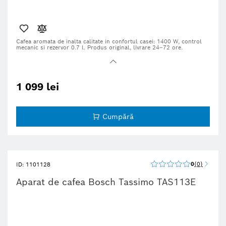
Cafea aromata de inalta calitate in confortul casei:
1400 W, control
mecanic si rezervor 0.7 l. Produs original, livrare 24–72 ore.
1 099 lei
Cumpără
0
0
ID: 1101128
Aparat de cafea Bosch Tassimo TAS113E