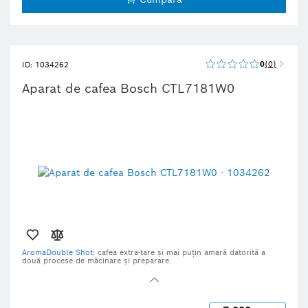
optimă pentru prepararea cafelei.
0
0
ID: 1034262
Aparat de cafea Bosch CTL7181W0
AromaDouble Shot:
cafea extra-tare și mai puțin amară datorită a
două procese de măcinare și preparare.
OneTouch DoubleCup:
o singură apăsare de buton — două cești de
cafea.
Funcția OneTouch
: băutura ta preferată pe bază de cafea și lapte,
inclusiv cappuccino, latte macchiato sau espresso, cu o singură