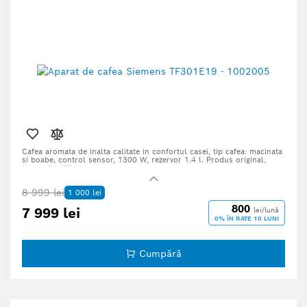
Cafea aromata de inalta calitate in confortul casei, tip cafea: macinata
si boabe,
control sensor, 1300 W, rezervor 1.4 l. Produs original,
livrare 24–72 ore.
8 999 lei
1 000 lei
800
7 999 lei
lei/lună
0% ÎN RATE 10 LUNI
Cumpără