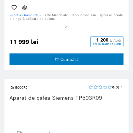
Funcția OneTouch –
Latte Macchiato, Cappuccino sau Espresso printr-
o singură apăsare de buton.
Sistem iAroma –
arome perfecte de fiecare dată datorită interacțiunii
ideale a tehnologiilor inteligente.
CoffeeDirect –
afișaj practic pentru operare printr-o simplă apăsare de
buton.
1 200
11 999 lei
lei/lună
0% ÎN RATE 10 LUNI
Râșniță ceramică CeramDrive – durabilă și rezistentă la uzură.
Cumpără
0
0
ID: 500072
Aparat de cafea Siemens TP503R09