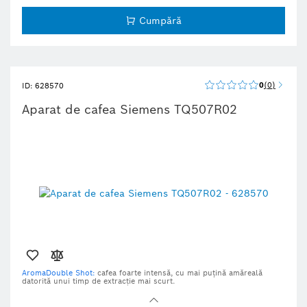
Cumpără
0
0
ID: 628570
Aparat de cafea Siemens TQ507R02
AromaDouble Shot:
cafea foarte intensă, cu mai puțină amăreală
datorită unui timp de extracție mai scurt.
Sistem AutoMilk Clean:
menține igiena prin curățare complet
automată cu abur.