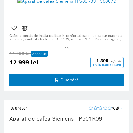
Cafea aromata de inalta calitate in confortul casei, tip cafea: macinata
si boabe, control electronic, 1500 W, rezervor 1.7 l. Produs original,
livrare 24–72 ore.
14 999 lei
2 000 lei
1 300
12 999 lei
lei/lună
0% ÎN RATE 10 LUNI
Cumpără
0
0
ID: 876564
Aparat de cafea Siemens TP501R09