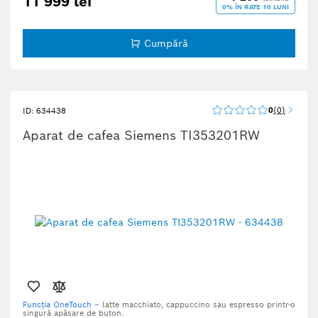
11 999 lei
0% ÎN RATE 10 LUNI
Cumpără
0
0
ID: 634438
Aparat de cafea Siemens TI353201RW
Funcția OneTouch –
latte macchiato, cappuccino sau espresso printr-o
singură apăsare de buton.