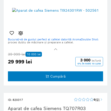
Bucurați-vă de gustul perfect al cafelei datorită AromaDouble Shot:
proces dublu de măcinare și preparare a cafelei.
Sistem complet automat de curățare și igienă optimă datorită funcției
AutoMilk Clean.
39 999 lei
10 000 lei
CeramDrive:
râșniță de înaltă calitate, realizată din ceramică rezistentă.
3 000
29 999 lei
lei/lună
Operare confortabilă și gust extraordina
r: datorită tehnologiei unice
0% ÎN RATE 10 LUNI
iAroma System.
Fiecare băutură la o singură apăsare de buton:
preparați chiar două
băuturi pe bază de cafea cu lapte simultan, grație funcției OneTouch
Cumpără
DoubleCup.
0
0
ID: 820317
Aparat de cafea Siemens TQ707R03