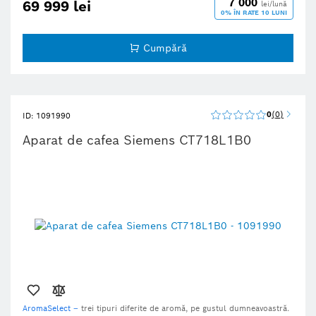
7 000
69 999 lei
lei/lună
apăsare de buton.
0% ÎN RATE 10 LUNI
Cumpără
0
0
ID: 1091990
Aparat de cafea Siemens CT718L1B0
AromaSelect –
trei tipuri diferite de aromă, pe gustul dumneavoastră.