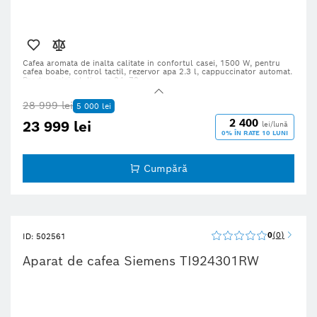
Cafea aromata de inalta calitate in confortul casei, 1
500 W, pentru
cafea boabe, control tactil, rezervor apa 2.3 l, cappuccinator automat.
Produs original, livrare 24–72 ore.
28 999 lei
5 000 lei
2 400
23 999 lei
lei/lună
0% ÎN RATE 10 LUNI
Cumpără
0
0
ID: 502561
Aparat de cafea Siemens TI924301RW