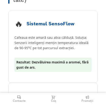
🔥
Sistemul SensoFlow
Cafeaua este amară sau abia călduță. Soluția:
Senzorii inteligenți mențin temperatura ideală
de 90-95°C pe tot parcursul extracției.
Rezultat: Dezvăluirea maximă a aromei, fără
gust de ars.
✨
AutoMilk Clean
Contacte
Coș
Promoții