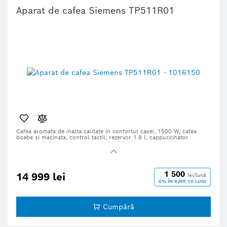
Aparat de cafea Siemens TP511R01
Cafea aromata de inalta calitate in confortul casei,
1500 W, cafea
boabe si macinata, control tactil, rezervor 1.9 l, cappuccinator
automat. Produs original, livrare 24–72 ore.
1 500
14 999 lei
lei/lună
0% ÎN RATE 10 LUNI
Cumpără