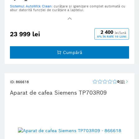
Sistemul AutoMilk Clean:
curățare și igienizare complet automată cu
abur datorită funcției de curățare a laptelui.
Funcția AromaDouble Shot:
cafea extra tare fără a compromite aroma.
Datorită măcinării și preparării duble, AromaDouble Shot asigură
întotdeauna aroma ideală.
Râșniță ceramică de înaltă calitate.
2 400
23 999 lei
lei/lună
0% ÎN RATE 10 LUNI
Selecție cafea cu o singură atingere:
alegeți ușor băutura dorită
atingând direct pe ecran zona corespunzătoare.
Cumpără
0
0
ID: 866618
Aparat de cafea Siemens TP703R09