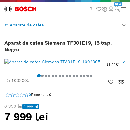
NEW
RU
Aparate de cafea
Aparat de cafea Siemens TF301E19, 15 бар,
Negru
1
/
16
ID: 1002005
0
Recenzii: 0
8 999 lei
1 000 lei
7 999 lei