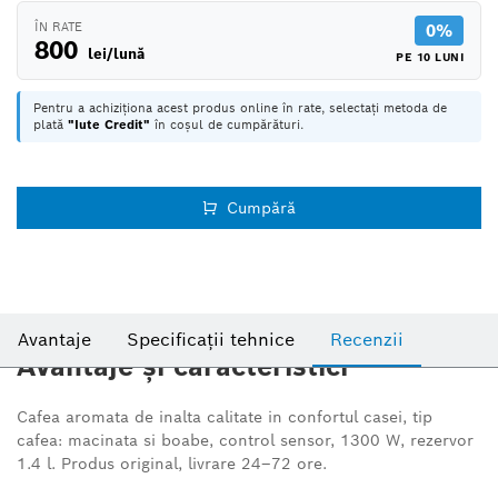
ÎN RATE
0%
800
lei/lună
PE 10 LUNI
Pentru a achiziționa acest produs online în rate, selectați metoda de
plată
"Iute Credit"
în coșul de cumpărături.
Cumpără
Avantaje
Specificații tehnice
Recenzii
Avantaje și caracteristici
Cafea aromata de inalta calitate in confortul casei, tip
cafea: macinata si boabe,
control sensor, 1300 W, rezervor
1.4 l. Produs original, livrare 24–72 ore.