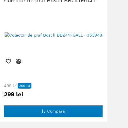
Colector de praf Bosch BBZ41FGALL
499 lei
200 lei
299 lei
Cumpără