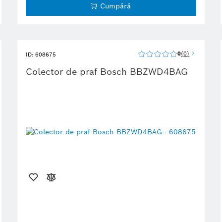
Cumpără
0
0
ID: 608675
Colector de praf Bosch BBZWD4BAG