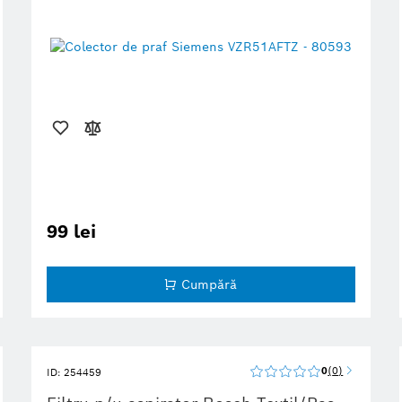
99 lei
Cumpără
0
0
ID: 254459