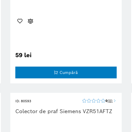
59 lei
Cumpără
0
0
ID: 80593
Colector de praf Siemens VZR51AFTZ