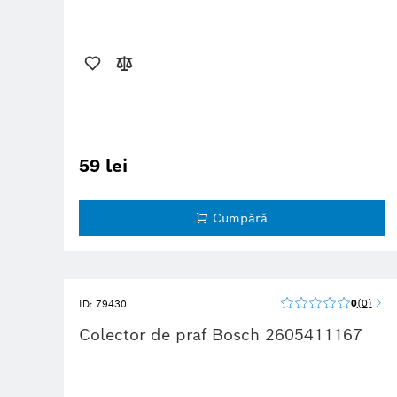
59 lei
Cumpără
0
0
ID: 79430
Colector de praf Bosch 2605411167