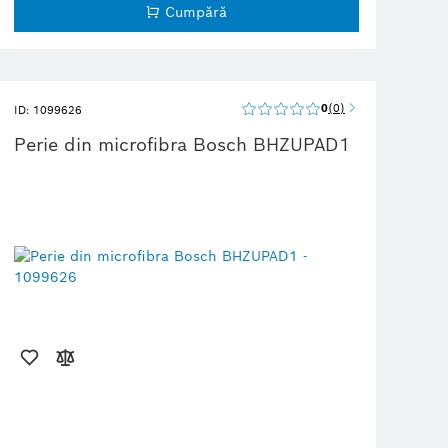
Cumpără
0
0
ID: 1099626
Perie din microfibra Bosch BHZUPAD1