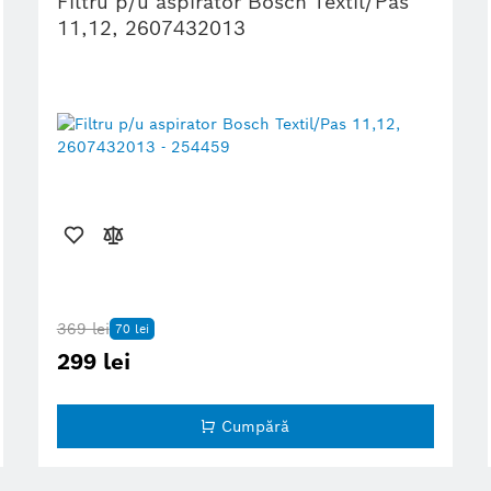
Filtru p/u aspirator Bosch Textil/Pas
11,12, 2607432013
369 lei
70 lei
299 lei
Cumpără