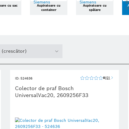
oare cu sac
Aspiratoare cu
Aspiratoare cu
container
spălare
 (crescător)
0
0
ID: 524636
Colector de praf Bosch
UniversalVac20, 2609256F33