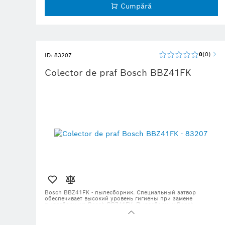
Cumpără
0
0
ID: 83207
Colector de praf Bosch BBZ41FK
Bosch BBZ41FK - пылесборник. Специальный затвор
обеспечивает высокий уровень гигиены при замене
пылесборника Bosch BBZ41FK. Пылесборник Bosch
BBZ41FK состоит из особого трёхслойного синтетического
материала, способного задерживать в себе до 99%
всасываемой пыли. На 30% эффективнее сохраняют