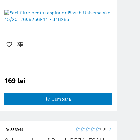
169 lei
Cumpără
0
0
ID: 353949