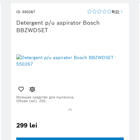
0
0
ID: 550267
Detergent p/u aspirator Bosch
BBZWDSET
Моющее средство для пылесоса,
Объем (мл): 200,
Страна: Германия
299 lei