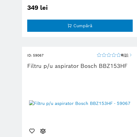
мощность всасывания по мере заполнения пылью.
349 lei
Cumpără
0
0
ID: 59067
Filtru p/u aspirator Bosch BBZ153HF