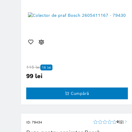
115 lei
16 lei
99 lei
Cumpără
0
0
ID: 79434