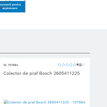
Accesorii pentru
aspiratoare
0
0
ID: 107664
Colector de praf Bosch 2605411225