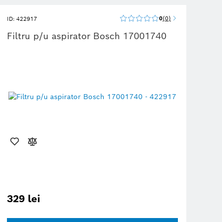
0
0
ID: 422917
Filtru p/u aspirator Bosch 17001740
329 lei