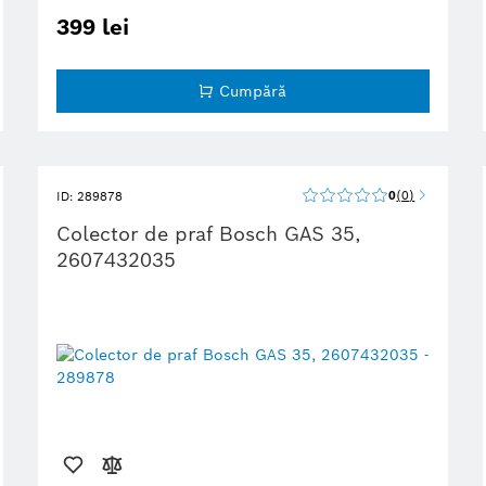
399 lei
Cumpără
0
0
ID: 289878
Colector de praf Bosch GAS 35,
2607432035