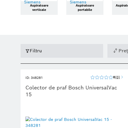
Aspiratoare
Aspiratoare
Aspirat
verticale
portabile
Filtru
Preț
0
0
ID: 348281
Colector de praf Bosch UniversalVac
15