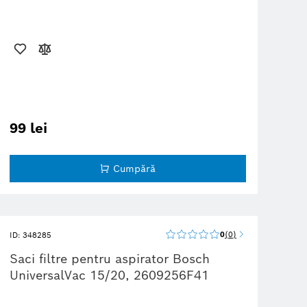
99 lei
Cumpără
0
0
ID: 348285
Saci filtre pentru aspirator Bosch
UniversalVac 15/20, 2609256F41