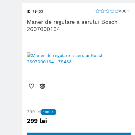
0
0
ID: 79433
Maner de regulare a aerului Bosch
2607000164
399 lei
100 lei
299 lei