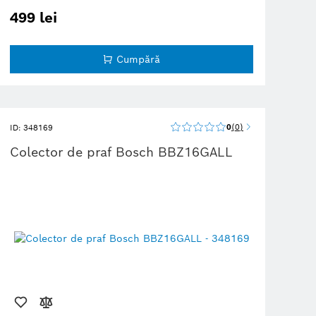
499 lei
Cumpără
0
0
ID: 348169
Colector de praf Bosch BBZ16GALL