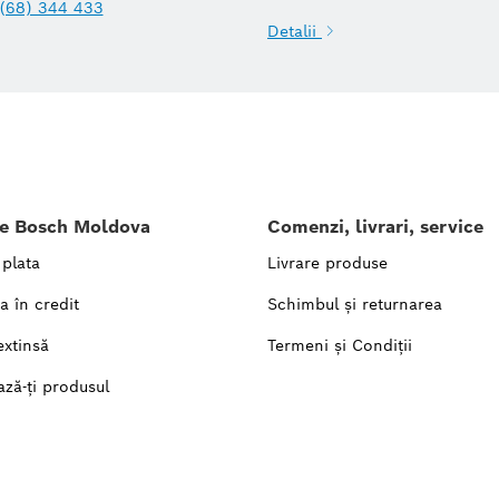
(68) 344 433
Detalii
le Bosch Moldova
Comenzi, livrari, service
 plata
Livrare produse
a în credit
Schimbul și returnarea
extinsă
Termeni și Condiții
ază-ți produsul