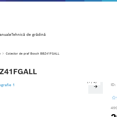
manuale
Tehnică de grădină
e
Colector de praf Bosch BBZ41FGALL
BZ41FGALL
1
/
2
ID:
499