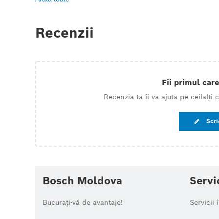
Recenzii
Fii primul care
Recenzia ta îi va ajuta pe ceilalți
Scri
Bosch Moldova
Servi
Bucurați-vă de avantaje!
Servicii 