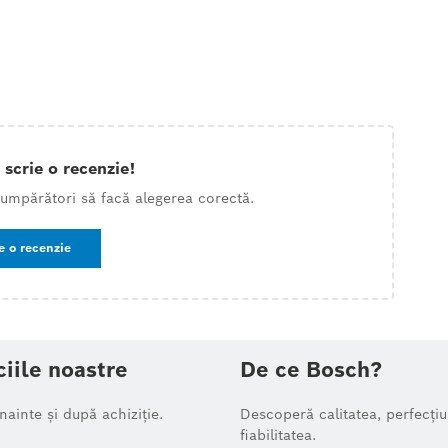
 scrie o recenzie!
 cumpărători să facă alegerea corectă.
e o recenzie
ciile noastre
De ce Bosch?
înainte și după achiziție.
Descoperă calitatea, perfecțiu
fiabilitatea.