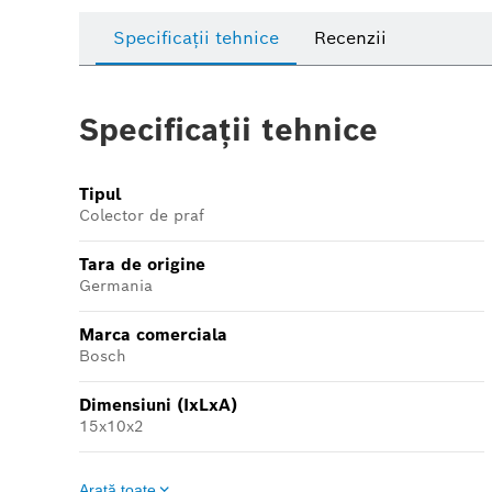
Specificații tehnice
Recenzii
Specificații tehnice
Tipul
Colector de praf
Tara de origine
Germania
Marca comerciala
Bosch
Dimensiuni (IxLxA)
15x10x2
Arată toate