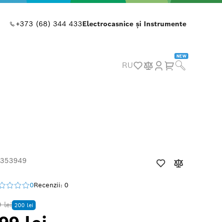
+373 (68) 344 433
Electrocasnice și Instrumente
NEW
RU
 353949
0
Recenzii: 0
 lei
200 lei