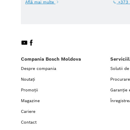
Află mai multe
+373 
Compania Bosch Moldova
Servicii
Despre compania
Solutii de
Noutați
Procurare
Promoții
Garanție 
Magazine
Înregistre
Cariere
Contact