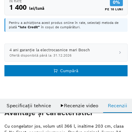
ÎN RATE
0%
1 400
lei/lună
PE 10 LUNI
Pentru a achiziționa acest produs online în rate, selectați metoda de
plată
"Iute Credit"
în coșul de cumpărături.
4 ani garanție la electrocasnice mari Bosch
Ofertă disponibilă până la: 31.12.2026
Cumpără
Specificații tehnice
▶
Recenzie video
Recenzii
Avantaje și caracteristici
Cu congelator jos, volum util 366 l, inaltime 203 cm, clasa