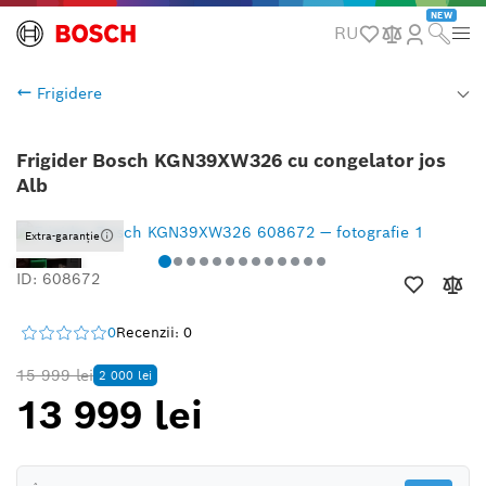
NEW
RU
Frigidere
Frigider Bosch KGN39XW326 cu congelator jos
Alb
Extra-garanție
ID: 608672
0
Recenzii: 0
15 999 lei
2 000 lei
13 999 lei