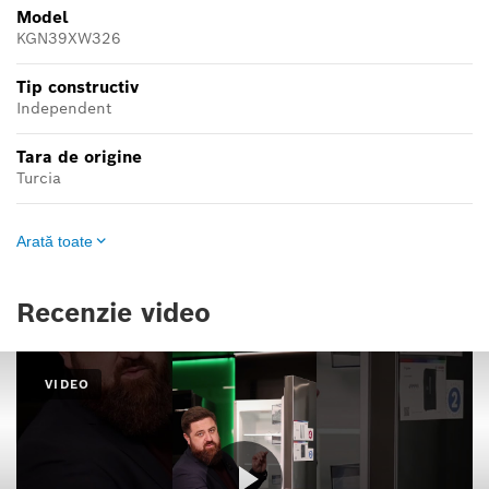
Model
KGN39XW326
Tip constructiv
Independent
Tara de origine
Turcia
Arată toate
Recenzie video
VIDEO