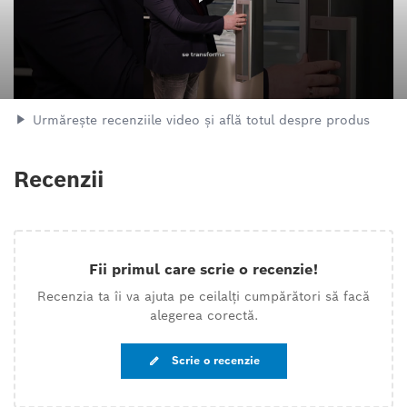
Urmărește recenziile video și află totul despre produs
Recenzii
Fii primul care scrie o recenzie!
Recenzia ta îi va ajuta pe ceilalți cumpărători să facă
alegerea corectă.
Scrie o recenzie