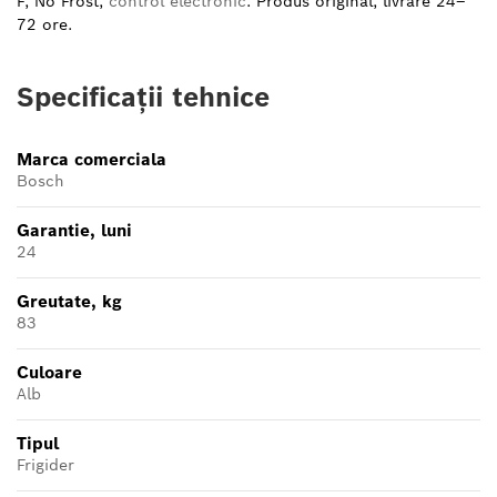
F, No Frost,
control electronic
. Produs original, livrare 24–
72 ore.
Specificații tehnice
Marca comerciala
Bosch
Garantie, luni
24
Greutate, kg
83
Culoare
Alb
Tipul
Frigider