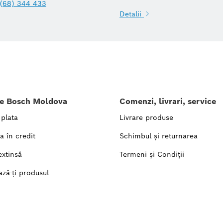
(68) 344 433
Detalii
le Bosch Moldova
Comenzi, livrari, service
 plata
Livrare produse
a în credit
Schimbul și returnarea
extinsă
Termeni și Condiții
ază-ți produsul