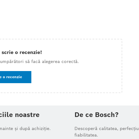
 scrie o recenzie!
 cumpărători să facă alegerea corectă.
e o recenzie
ciile noastre
De ce Bosch?
înainte și după achiziție.
Descoperă calitatea, perfecțiu
fiabilitatea.