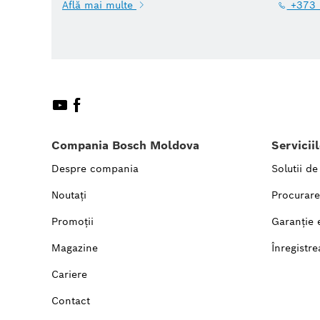
Află mai multe
+373 
Compania Bosch Moldova
Servicii
Despre compania
Solutii de
Noutați
Procurare
Promoții
Garanție 
Magazine
Înregistre
Cariere
Contact