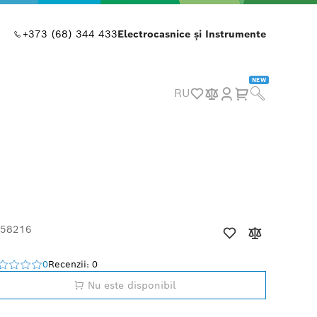
+373 (68) 344 433
Electrocasnice și Instrumente
NEW
RU
 58216
0
Recenzii: 0
Nu este disponibil