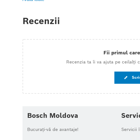
Recenzii
Fii primul care
Recenzia ta îi va ajuta pe ceilalți
Scri
Bosch Moldova
Servi
Bucurați-vă de avantaje!
Servicii 