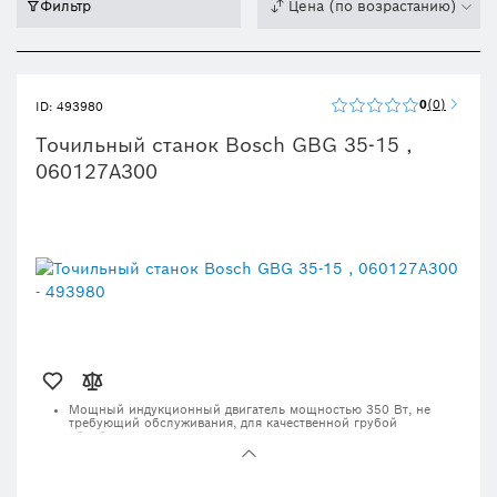
Фильтр
Цена (по возрастанию)
0
0
ID: 493980
Точильный станок Bosch GBG 35-15 ,
060127A300
Мощный индукционный двигатель мощностью 350 Вт, не
требующий обслуживания, для качественной грубой
обработки, снятия заусенцев и заточки
Прочный корпус из алюминия, отлитого под давлением, с
закрытыми шарикоподшипниками защищает двигатель от
пыли, обеспечивая долговечную работу