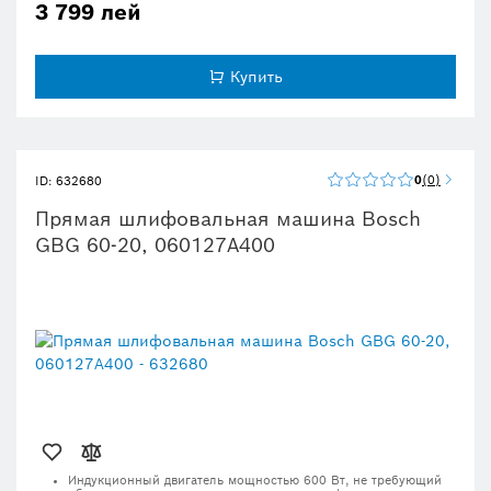
3 799 лей
Прочная база обеспечивает безопасность и устойчивость
В комплект входят регулируемые без инструментов упоры
для обрабатываемых деталей, стальные защитные кожухи и
крышки от искр
Купить
0
0
ID: 632680
Прямая шлифовальная машина Bosch
GBG 60-20, 060127A400
Индукционный двигатель мощностью 600 Вт, не требующий