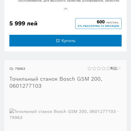
обслуживания, для высокого качества шлифования, зачистки
и заточки
Прочный литой алюминиевый корпус с закрытыми
шарикоподшипниками увеличивает срок службы двигателя,
защищая его от пыли
600
5 999 лей
лей/мес.
Массивное основание обеспечивает безопасность и
0% РАССРОЧКА 10 МЕСЯЦЕВ
стабильность работы
В комплект входят опоры для заготовок, регулируемые без
помощи инструментов, стальные защитные кожухи и
Купить
искрозащитные крышки.
0
0
ID: 79963
Точильный станок Bosch GSM 200,
0601277103