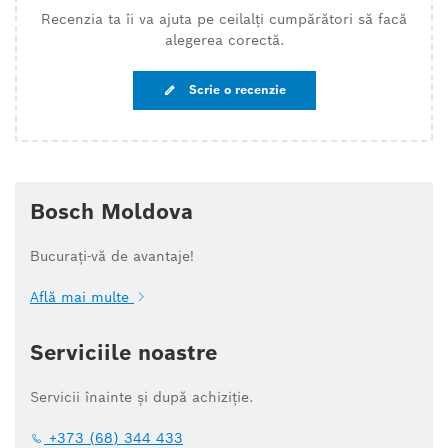
Recenzia ta îi va ajuta pe ceilalți cumpărători să facă
alegerea corectă.
Scrie o recenzie
Bosch Moldova
Bucurați-vă de avantaje!
Află mai multe
Serviciile noastre
Servicii înainte și după achiziție.
+373 (68) 344 433