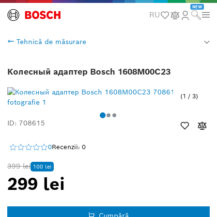
NEW
RU
Tehnică de măsurare
Колесный адаптер Bosch 1608M00C23
1
/
3
ID: 708615
0
Recenzii: 0
399 lei
100 lei
299 lei
Cumpără