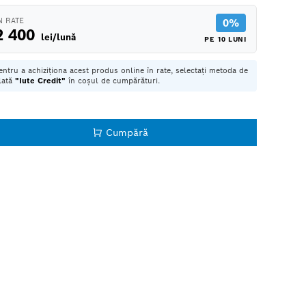
N RATE
0%
2 400
lei/lună
PE 10 LUNI
entru a achiziționa acest produs online în rate, selectați metoda de
lată
"Iute Credit"
în coșul de cumpărături.
Cumpără