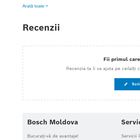
Arată toate
Recenzii
Fii primul care
Recenzia ta îi va ajuta pe ceilalți
Scri
Bosch Moldova
Servi
Bucurați-vă de avantaje!
Servicii 