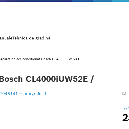
manuale
Tehnică de grădină
Aparat de aer conditionat Bosch CL4000iU W 53 E
t Bosch CL4000iUW52E /
ID:
2