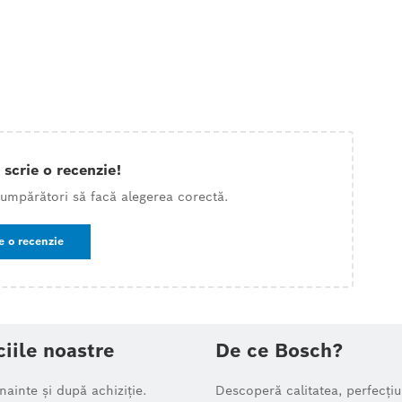
 scrie o recenzie!
 cumpărători să facă alegerea corectă.
e o recenzie
ciile noastre
De ce Bosch?
înainte și după achiziție.
Descoperă calitatea, perfecțiu