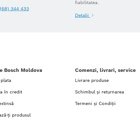
fiabilitatea.
(68) 344 433
Detalii
le Bosch Moldova
Comenzi, livrari, service
 plata
Livrare produse
a în credit
Schimbul și returnarea
extinsă
Termeni și Condiții
ază-ți produsul