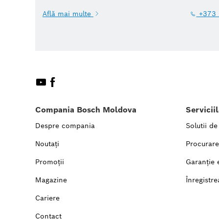
Află mai multe
+373 
Compania Bosch Moldova
Servicii
Despre compania
Solutii de
Noutați
Procurare
Promoții
Garanție 
Magazine
Înregistre
Cariere
Contact