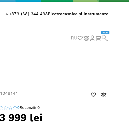
+373 (68) 344 433
Electrocasnice și Instrumente
NEW
RU
 1048141
0
Recenzii: 0
3 999 lei