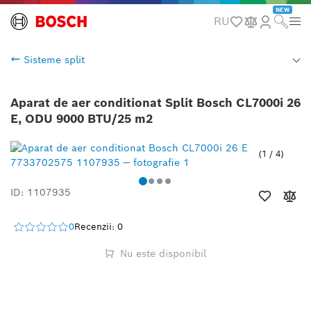
NEW
RU
Sisteme split
Aparat de aer conditionat Split Bosch CL7000i 26
E, ODU 9000 BTU/25 m2
1
/
4
ID: 1107935
0
Recenzii: 0
Nu este disponibil