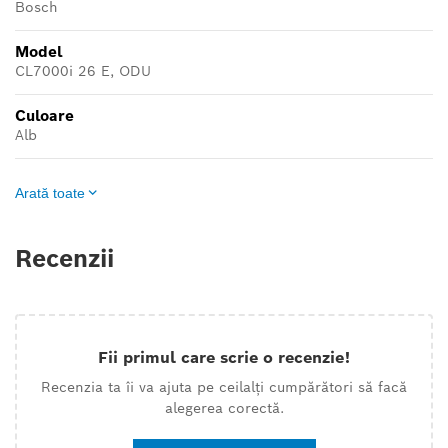
Bosch
Model
CL7000i 26 E, ODU
Culoare
Alb
Arată toate
Recenzii
Fii primul care scrie o recenzie!
Recenzia ta îi va ajuta pe ceilalți cumpărători să facă
alegerea corectă.