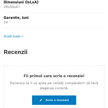
Dimensiuni (IxLxA)
28x30x47
Garantie, luni
24
Arată toate
Recenzii
Fii primul care scrie o recenzie!
Recenzia ta îi va ajuta pe ceilalți cumpărători să facă
alegerea corectă.
Scrie o recenzie