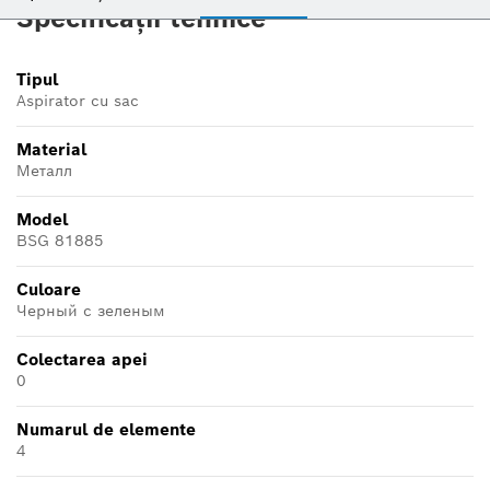
Specificații tehnice
Tipul
Aspirator cu sac
Material
Металл
Model
BSG 81885
Culoare
Черный с зеленым
Colectarea apei
0
Numarul de elemente
4