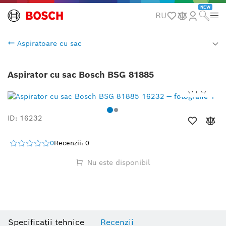
NEW
RU
Aspiratoare cu sac
Aspirator cu sac Bosch BSG 81885
1
/
2
ID: 16232
0
Recenzii: 0
Nu este disponibil
Specificații tehnice
Recenzii