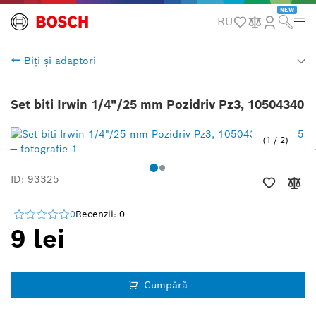
NEW
RU
Biți și adaptori
Set biti Irwin 1/4"/25 mm Pozidriv Pz3, 10504340
1
/
2
ID: 93325
0
Recenzii: 0
9 lei
Cumpără