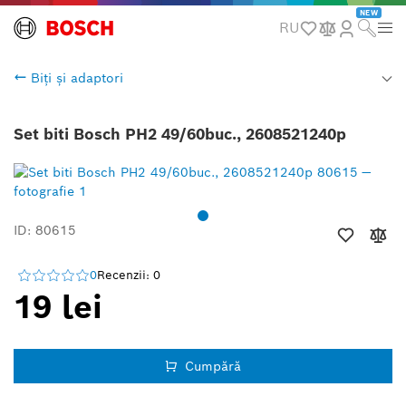
NEW
RU
Biți și adaptori
Set biti Bosch PH2 49/60buc., 2608521240p
ID: 80615
0
Recenzii: 0
19 lei
Cumpără