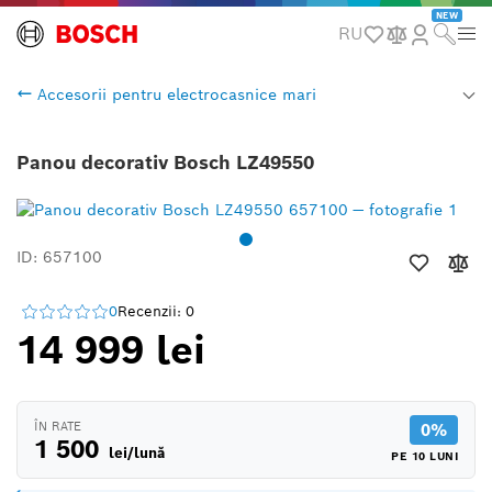
NEW
RU
Accesorii pentru electrocasnice mari
Panou decorativ Bosch LZ49550
ID: 657100
0
Recenzii: 0
14 999 lei
ÎN RATE
0%
1 500
lei/lună
PE 10 LUNI