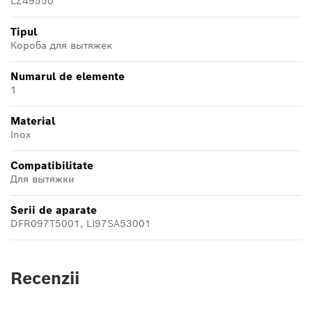
LZ49550
Tipul
Короба для вытяжек
Numarul de elemente
1
Material
Inox
Compatibilitate
Для вытяжки
Serii de aparate
DFR097T5001, LI97SA53001
Recenzii