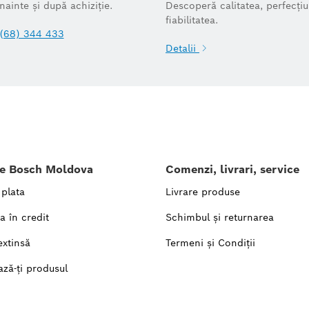
înainte și după achiziție.
Descoperă calitatea, perfecțiu
fiabilitatea.
(68) 344 433
Detalii
le Bosch Moldova
Comenzi, livrari, service
 plata
Livrare produse
a în credit
Schimbul și returnarea
extinsă
Termeni și Condiții
ază-ți produsul