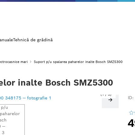
manuale
Tehnică de grădină
ectrocasnice mari
Suport p/u spalarea paharelor inalte Bosch SMZ5300
elor inalte Bosch SMZ5300
1
/
3
ID:
4