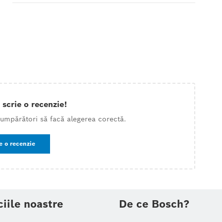
 scrie o recenzie!
 cumpărători să facă alegerea corectă.
e o recenzie
ciile noastre
De ce Bosch?