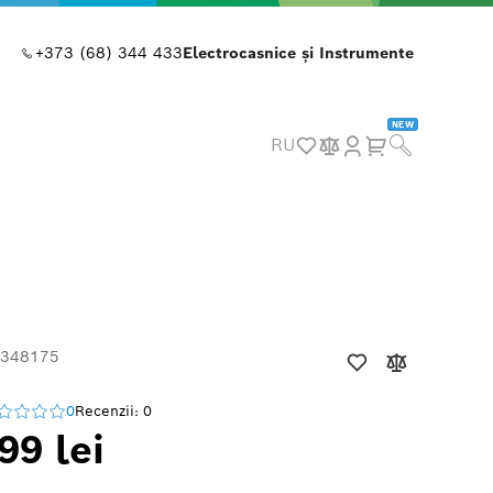
+373 (68) 344 433
Electrocasnice și Instrumente
NEW
RU
 348175
0
Recenzii: 0
99 lei