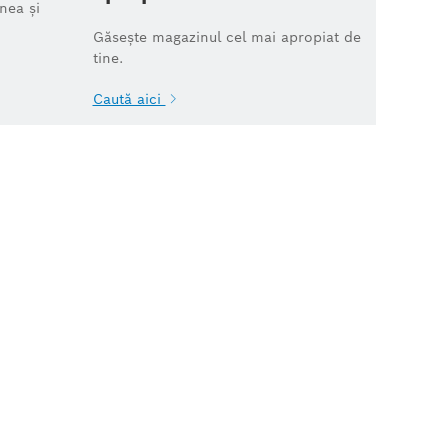
nea și
Găsește magazinul cel mai apropiat de
tine.
Caută aici