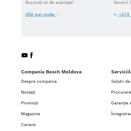
Bucurați-vă de avantaje!
Servicii 
Află mai multe
+373 
Compania Bosch Moldova
Servicii
Despre compania
Solutii de
Noutați
Procurare
Promoții
Garanție 
Magazine
Înregistre
Cariere