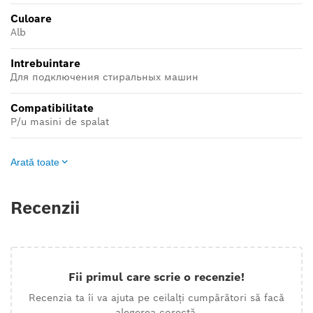
Culoare
Alb
Intrebuintare
Для подключения стиральных машин
Compatibilitate
P/u masini de spalat
Arată toate
Recenzii
Fii primul care scrie o recenzie!
Recenzia ta îi va ajuta pe ceilalți cumpărători să facă
alegerea corectă.