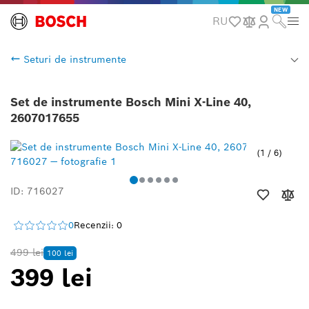
NEW
RU
Seturi de instrumente
Set de instrumente Bosch Mini X-Line 40,
2607017655
1
/
6
ID: 716027
0
Recenzii: 0
499 lei
100 lei
399 lei