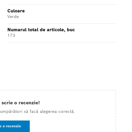
Culoare
Verde
Numarul total de articole, buc
173
 scrie o recenzie!
 cumpărători să facă alegerea corectă.
e o recenzie