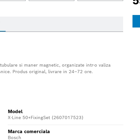
5
i
 tubulare si maner magnetic, organizate intr-o valiza
asnice. Produs original, livrare in 24–72 ore.
Model
X-Line 50+FixingSet (2607017523)
Marca comerciala
Bosch