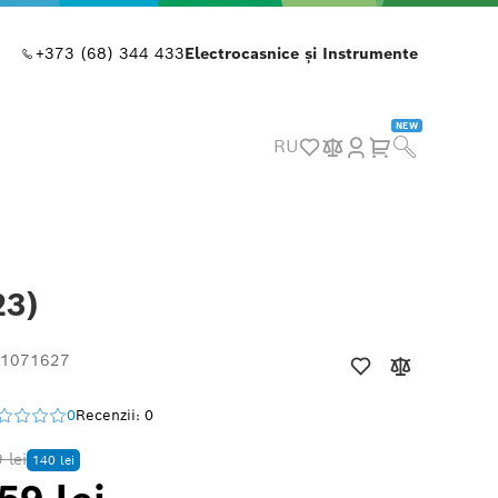
+373 (68) 344 433
Electrocasnice și Instrumente
NEW
RU
23)
 1071627
0
Recenzii: 0
 lei
140 lei