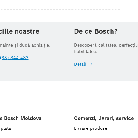
ciile noastre
De ce Bosch?
înainte și după achiziție.
Descoperă calitatea, perfecțiu
fiabilitatea.
(68) 344 433
Detalii
le Bosch Moldova
Comenzi, livrari, service
 plata
Livrare produse