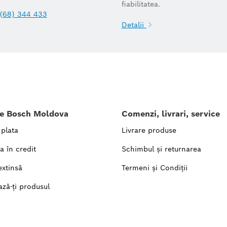
fiabilitatea.
(68) 344 433
Detalii
le Bosch Moldova
Comenzi, livrari, service
 plata
Livrare produse
a în credit
Schimbul și returnarea
extinsă
Termeni și Condiții
ază-ți produsul