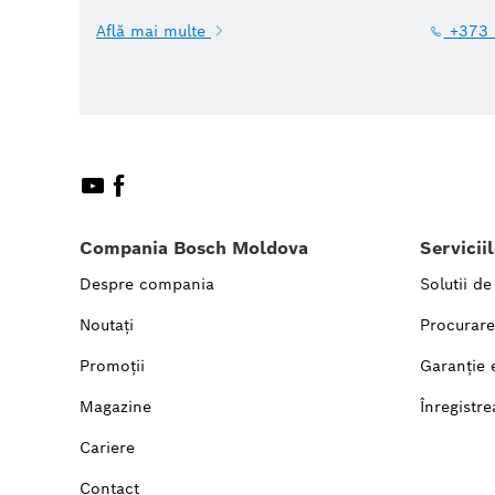
Află mai multe
+373 
Compania Bosch Moldova
Servicii
Despre compania
Solutii de
Noutați
Procurare
Promoții
Garanție 
Magazine
Înregistre
Cariere
Contact