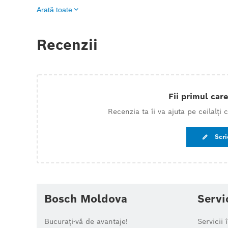
Arată toate
Recenzii
Fii primul care
Recenzia ta îi va ajuta pe ceilalți
Scri
Bosch Moldova
Servi
Bucurați-vă de avantaje!
Servicii 