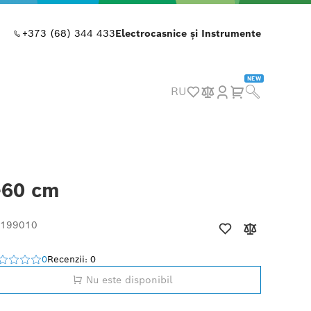
+373 (68) 344 433
Electrocasnice și Instrumente
NEW
RU
-60 cm
 199010
0
Recenzii: 0
Nu este disponibil