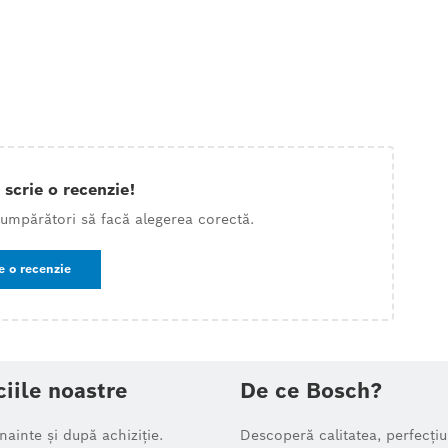
 scrie o recenzie!
 cumpărători să facă alegerea corectă.
e o recenzie
ciile noastre
De ce Bosch?
înainte și după achiziție.
Descoperă calitatea, perfecțiu