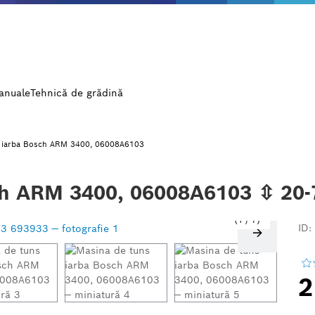
manuale
Tehnică de grădină
s iarba Bosch ARM 3400, 06008A6103
ch ARM 3400, 06008A6103 ⇳ 20
1
/
7
ID:
2