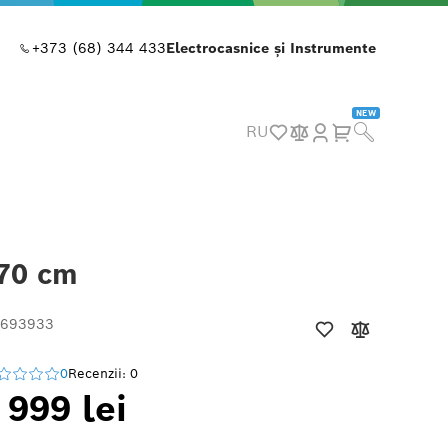
+373 (68) 344 433
Electrocasnice și Instrumente
NEW
RU
-70 cm
 693933
0
Recenzii: 0
 999 lei