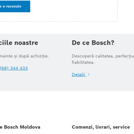
e o recenzie
ciile noastre
De ce Bosch?
înainte și după achiziție.
Descoperă calitatea, perfecțiu
fiabilitatea.
(68) 344 433
Detalii
le Bosch Moldova
Comenzi, livrari, service