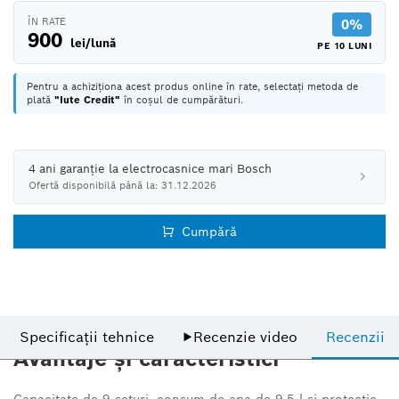
ÎN RATE
0%
900
lei/lună
PE 10 LUNI
Pentru a achiziționa acest produs online în rate, selectați metoda de
plată
"Iute Credit"
în coșul de cumpărături.
4 ani garanție la electrocasnice mari Bosch
Ofertă disponibilă până la: 31.12.2026
Cumpără
Specificații tehnice
▶
Recenzie video
Recenzii
Avantaje și caracteristici