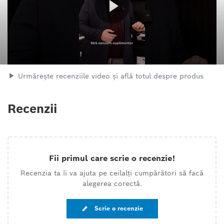
Urmărește recenziile video și află totul despre produs
Recenzii
Fii primul care scrie o recenzie!
Recenzia ta îi va ajuta pe ceilalți cumpărători să facă
alegerea corectă.
Scrie o recenzie