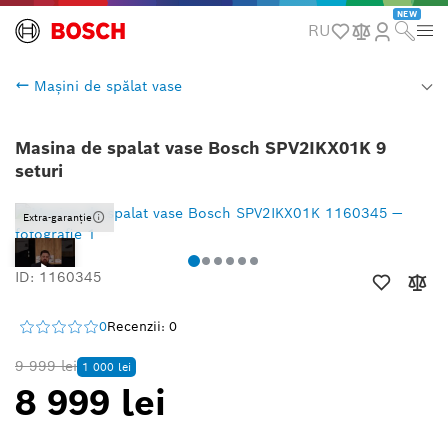
NEW
RU
Mașini de spălat vase
Masina de spalat vase Bosch SPV2IKX01K 9
seturi
Extra-garanție
ID: 1160345
0
Recenzii: 0
9 999 lei
1 000 lei
8 999 lei