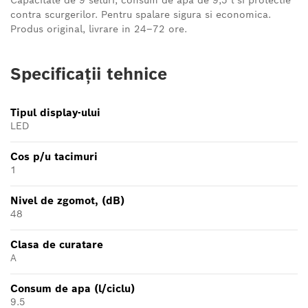
Capacitate de 9 seturi, consum de apa de 9,5 l si protectie
contra scurgerilor. Pentru spalare sigura si economica.
Produs original, livrare in 24–72 ore.
Specificații tehnice
Tipul display-ului
LED
Cos p/u tacimuri
1
Nivel de zgomot, (dB)
48
Clasa de curatare
A
Consum de apa (l/ciclu)
9.5