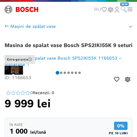
NEW
RU
Mașini de spălat vase
Masina de spalat vase Bosch SPS2IKI55K 9 seturi
Extra-garanție
ID: 1166653
0
Recenzii: 0
9 999 lei
ÎN RATE
0%
1 000
lei/lună
PE 10 LUNI