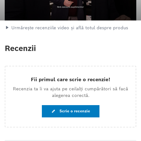
Urmărește recenziile video și află totul despre produs
Recenzii
Fii primul care scrie o recenzie!
Recenzia ta îi va ajuta pe ceilalți cumpărători să facă
alegerea corectă.
Scrie o recenzie