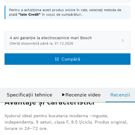
Pentru a achiziționa acest produs online în rate, selectați metoda de
plată
"Iute Credit"
în coșul de cumpărături.
4 ani garanție la electrocasnice mari Bosch
Ofertă disponibilă până la: 31.12.2026
Cumpără
Specificații tehnice
▶
Recenzie video
Recenzii
Avantaje și caracteristici
Ajutorul ideal pentru bucataria moderna –inguste,
independenta, 9 seturi, clasa F, 9.5 l/ciclu.
Produs original,
livrare in 24–72 ore.