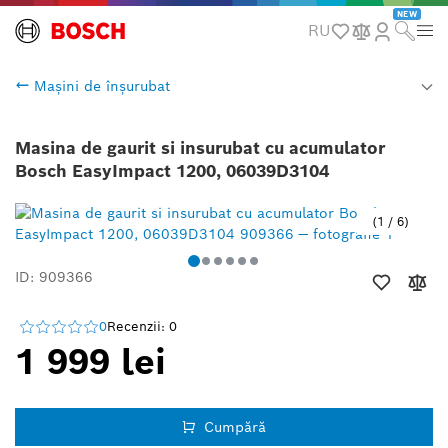
NEW
RU
Mașini de înșurubat
Masina de gaurit si insurubat cu acumulator
Bosch EasyImpact 1200, 06039D3104
1
/
6
ID: 909366
0
Recenzii: 0
1 999 lei
Cumpără