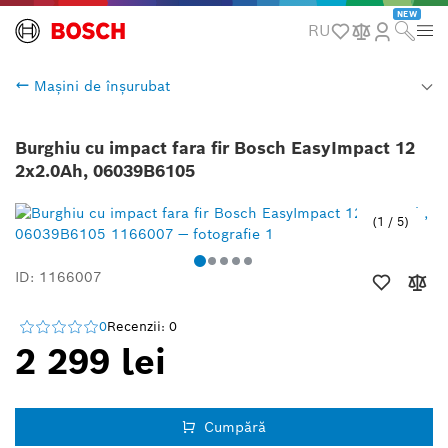
NEW
RU
Mașini de înșurubat
Burghiu cu impact fara fir Bosch EasyImpact 12
2x2.0Ah, 06039B6105
1
/
5
ID: 1166007
0
Recenzii: 0
2 299 lei
Cumpără