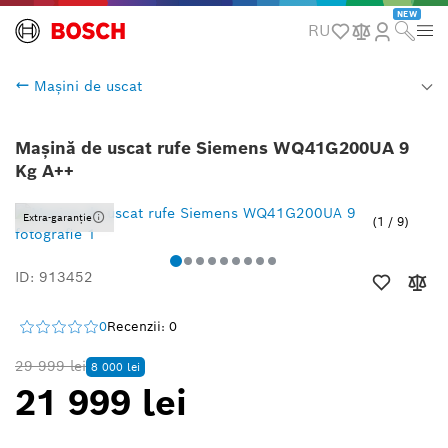
NEW
RU
Mașini de uscat
Mașină de uscat rufe Siemens WQ41G200UA 9
Kg A++
Extra-garanție
1
/
9
ID: 913452
0
Recenzii: 0
29 999 lei
8 000 lei
21 999 lei