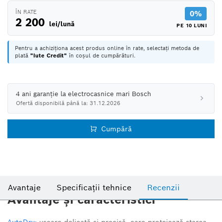
ÎN RATE
0%
2 200
lei/lună
PE 10 LUNI
Pentru a achiziționa acest produs online în rate, selectați metoda de
plată
"Iute Credit"
în coșul de cumpărături.
4 ani garanție la electrocasnice mari Bosch
Ofertă disponibilă până la: 31.12.2026
Cumpără
Avantaje
Specificații tehnice
Recenzii
Avantaje și caracteristici