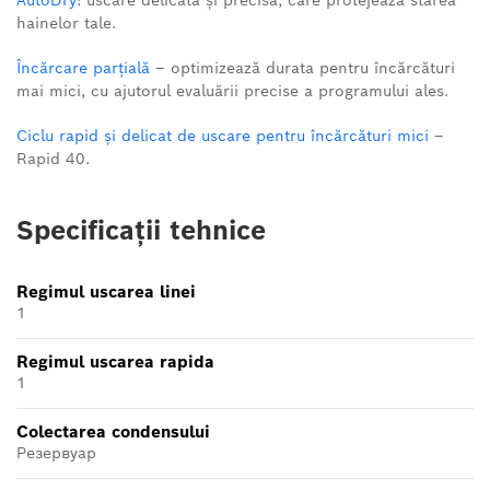
AutoDry:
uscare delicată și precisă, care protejează starea
hainelor tale.
Încărcare parțială
– optimizează durata pentru încărcături
mai mici, cu ajutorul evaluării precise a programului ales.
Ciclu rapid și delicat de uscare pentru încărcături mici
–
Rapid 40.
Specificații tehnice
Regimul uscarea linei
1
Regimul uscarea rapida
1
Colectarea condensului
Резервуар