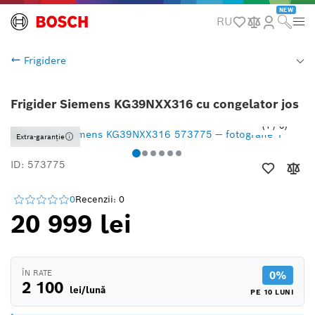
NEW
RU
Frigidere
Frigider Siemens KG39NXX316 cu congelator jos
1
/
6
Extra-garanție
ID: 573775
0
Recenzii: 0
20 999 lei
ÎN RATE
0%
2 100
lei/lună
PE 10 LUNI