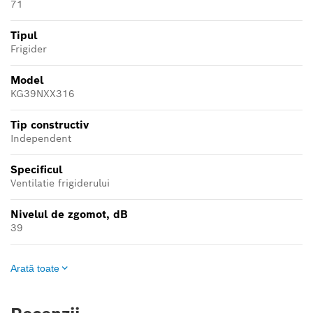
71
Tipul
Frigider
Model
KG39NXX316
Tip constructiv
Independent
Specificul
Ventilatie frigiderului
Nivelul de zgomot, dB
39
Arată toate