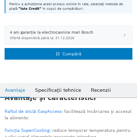
Pentru a achiziționa acest produs online în rate, selectați metoda de
plată
"Iute Credit"
în coșul de cumpărături.
4 ani garanție la electrocasnice mari Bosch
Ofertă disponibilă până la: 31.12.2026
Cumpără
Avantaje
Specificații tehnice
Recenzii
Avantaje și caracteristici
Raftul de sticlă EasyAccess:
facilitează încărcarea și accesul
la alimente.
Funcția SuperCooling:
reduce temporar temperatura pentru
a răci rapid alimentele proaspete introduse.