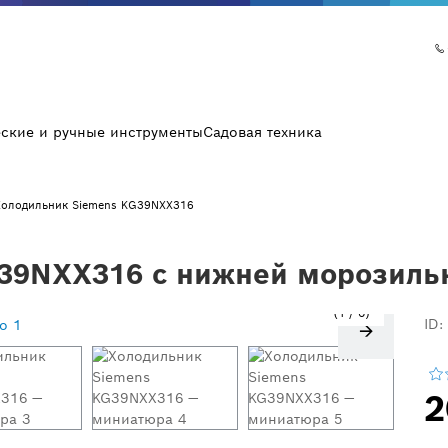
еские и ручные инструменты
Садовая техника
Холодильник Siemens KG39NXX316
39NXX316 с нижней морозиль
1
/
6
ID:
2