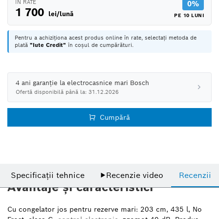
ÎN RATE
0%
1 700
lei/lună
PE 10 LUNI
Pentru a achiziționa acest produs online în rate, selectați metoda de
plată
"Iute Credit"
în coșul de cumpărături.
4 ani garanție la electrocasnice mari Bosch
Ofertă disponibilă până la: 31.12.2026
Cumpără
Specificații tehnice
▶
Recenzie video
Recenzii
Avantaje și caracteristici
Cu congelator jos pentru rezerve mari: 203 cm, 435 l, No