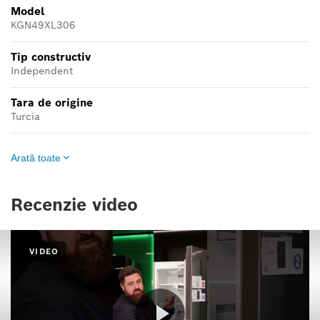
Model
KGN49XL306
Tip constructiv
Independent
Tara de origine
Turcia
Arată toate
Recenzie video
VIDEO