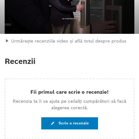
Urmărește recenziile video și află totul despre produs
Recenzii
Fii primul care scrie o recenzie!
Recenzia ta îi va ajuta pe ceilalți cumpărători să facă
alegerea corectă.
Scrie o recenzie