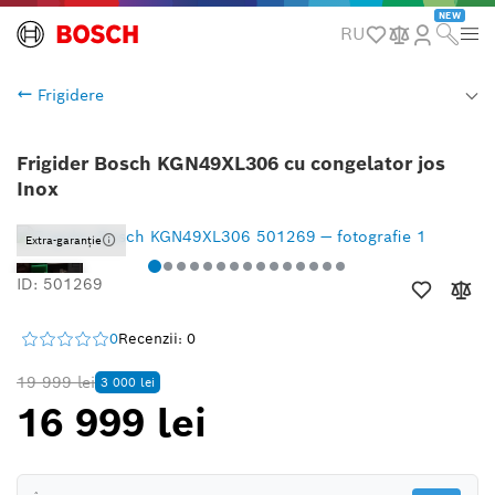
NEW
RU
Frigidere
Frigider Bosch KGN49XL306 cu congelator jos
Inox
Extra-garanție
ID: 501269
0
Recenzii: 0
19 999 lei
3 000 lei
16 999 lei