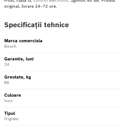
Frost, clasa G,
control electronic,
zgomot 40 dB. Produs
original, livrare 24–72 ore.
Specificații tehnice
Marca comerciala
Bosch
Garantie, luni
24
Greutate, kg
86
Culoare
Inox
Tipul
Frigider