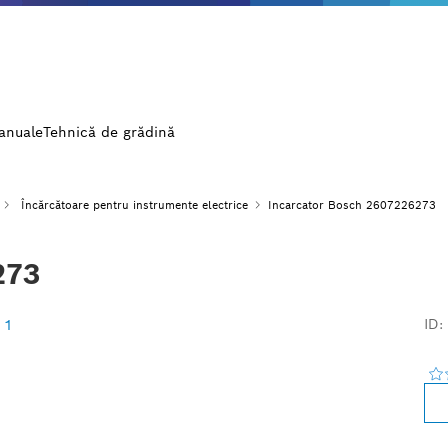
manuale
Tehnică de grădină
Încărcătoare pentru instrumente electrice
Incarcator Bosch 2607226273
273
ID: