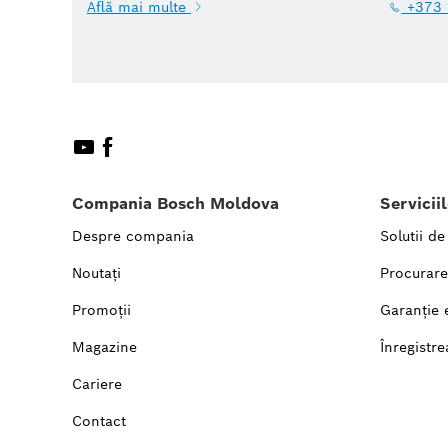
Află mai multe
+373 
Compania Bosch Moldova
Servicii
Despre compania
Solutii de
Noutați
Procurare
Promoții
Garanție 
Magazine
Înregistre
Cariere
Contact