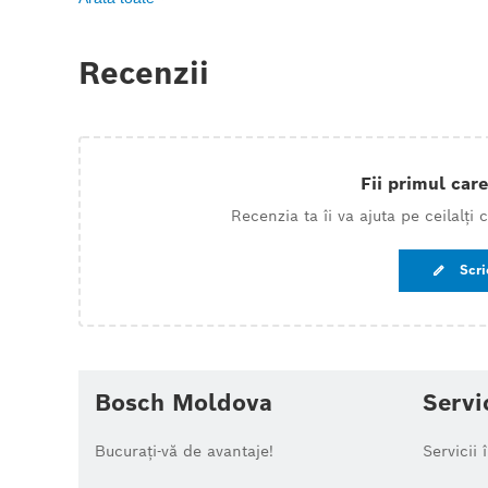
Recenzii
Fii primul care
Recenzia ta îi va ajuta pe ceilalți
Scri
Bosch Moldova
Servi
Bucurați-vă de avantaje!
Servicii 