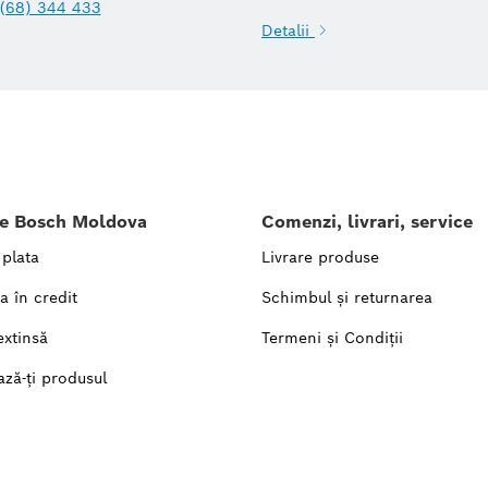
(68) 344 433
Detalii
le Bosch Moldova
Comenzi, livrari, service
 plata
Livrare produse
a în credit
Schimbul și returnarea
extinsă
Termeni și Condiții
ază-ți produsul