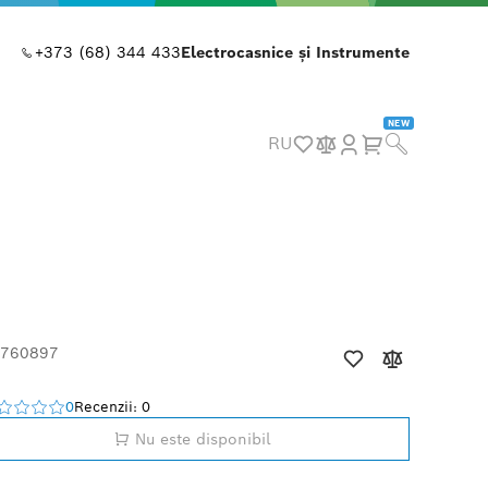
+373 (68) 344 433
Electrocasnice și Instrumente
NEW
RU
 760897
0
Recenzii: 0
Nu este disponibil