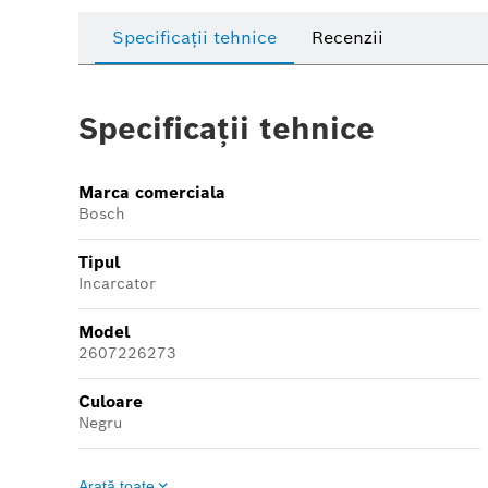
Specificații tehnice
Recenzii
Specificații tehnice
Marca comerciala
Bosch
Tipul
Incarcator
Model
2607226273
Culoare
Negru
Arată toate