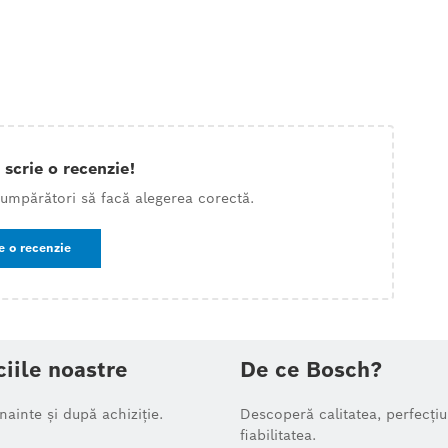
 scrie o recenzie!
 cumpărători să facă alegerea corectă.
e o recenzie
ciile noastre
De ce Bosch?
înainte și după achiziție.
Descoperă calitatea, perfecțiu
fiabilitatea.