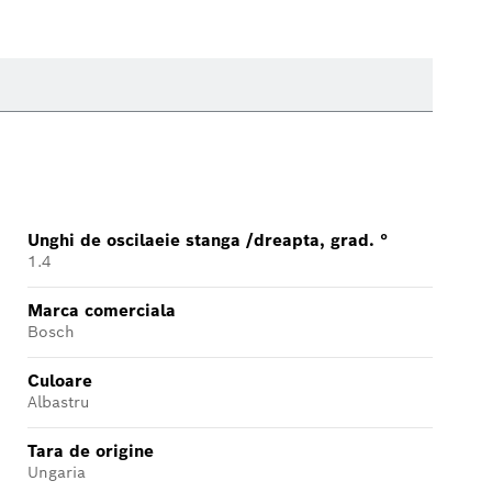
Unghi de oscilaеie stanga /dreapta, grad. °
1.4
Marca comerciala
Bosch
Culoare
Albastru
Tara de origine
Ungaria