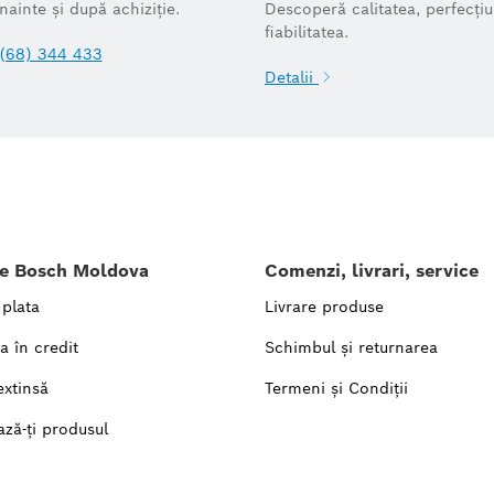
înainte și după achiziție.
Descoperă calitatea, perfecțiu
fiabilitatea.
(68) 344 433
Detalii
le Bosch Moldova
Comenzi, livrari, service
 plata
Livrare produse
a în credit
Schimbul și returnarea
extinsă
Termeni și Condiții
ază-ți produsul