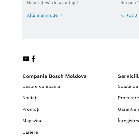
Bucurați-vă de avantaje!
Servicii 
Află mai multe
+373 
Compania Bosch Moldova
Servicii
Despre compania
Solutii de
Noutați
Procurare
Promoții
Garanție 
Magazine
Înregistre
Cariere