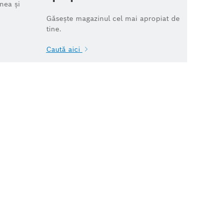
nea și
Găsește magazinul cel mai apropiat de
tine.
Caută aici