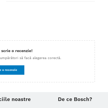
 scrie o recenzie!
 cumpărători să facă alegerea corectă.
e o recenzie
ciile noastre
De ce Bosch?