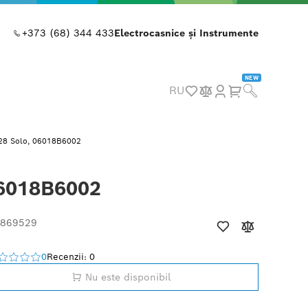
+373 (68) 344 433
Electrocasnice și Instrumente
NEW
RU
-28 Solo, 06018B6002
06018B6002
 869529
0
Recenzii: 0
Nu este disponibil