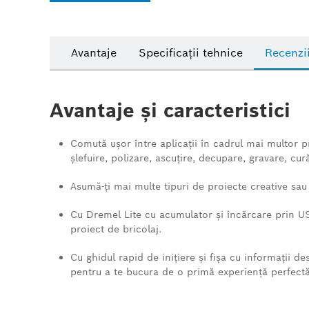
Avantaje
Specificații tehnice
Recenzi
Avantaje și caracteristici
Comută uşor între aplicaţii în cadrul mai multor p
şlefuire, polizare, ascuţire, decupare, gravare, cură
Asumă-ţi mai multe tipuri de proiecte creative sau
Cu Dremel Lite cu acumulator şi încărcare prin US
proiect de bricolaj.
Cu ghidul rapid de iniţiere şi fişa cu informaţii d
pentru a te bucura de o primă experienţă perfectă