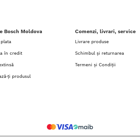
le Bosch Moldova
Comenzi, livrari, service
 plata
Livrare produse
a în credit
Schimbul și returnarea
extinsă
Termeni și Condiții
ază-ți produsul