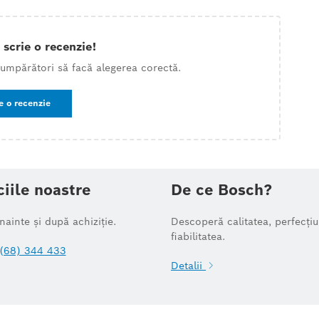
 scrie o recenzie!
 cumpărători să facă alegerea corectă.
e o recenzie
ciile noastre
De ce Bosch?
înainte și după achiziție.
Descoperă calitatea, perfecțiu
fiabilitatea.
(68) 344 433
Detalii