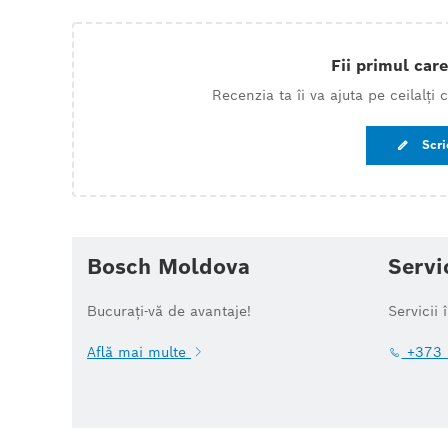
Fii primul care
Recenzia ta îi va ajuta pe ceilalți
Scri
Bosch Moldova
Servi
Bucurați-vă de avantaje!
Servicii 
Află mai multe
+373 