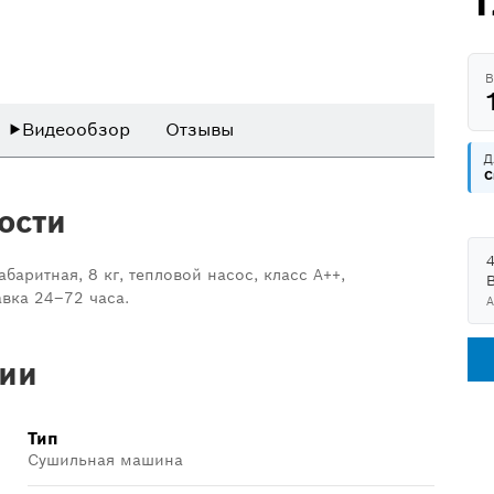
1
В
▶
Видеообзор
Отзывы
Д
C
ости
баритная, 8 кг, тепловой насос, класс А++,
вка 24–72 часа.
А
ии
Тип
Сушильная машина