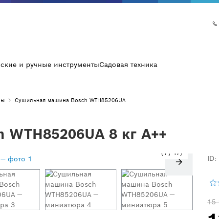
еские и ручные инструменты
Садовая техника
ны
Сушильная машина Bosch WTH85206UA
 WTH85206UA 8 кг A++
1
/
17
ID:
15 