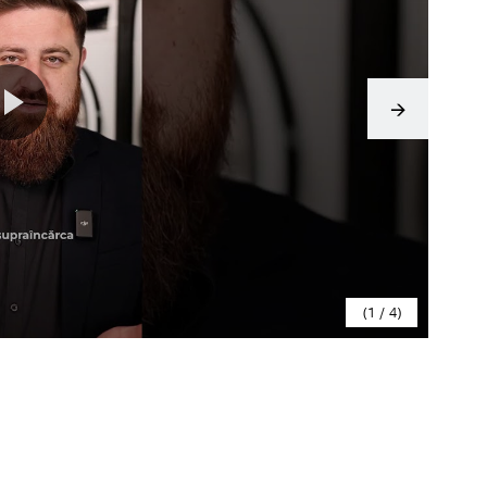
1
/
4