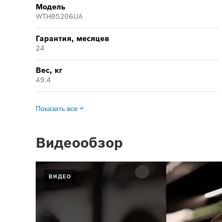
Модель
WTH85206UA
Гарантия, месяцев
24
Вес, кг
49.4
Показать все
Видеообзор
ВИДЕО