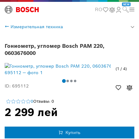
NEW
RO
Измерительная техника
Гониометр, угломер Bosch PAM 220,
0603676000
1
/
4
ID: 695112
0
Отзывы: 0
2 299 лей
Купить