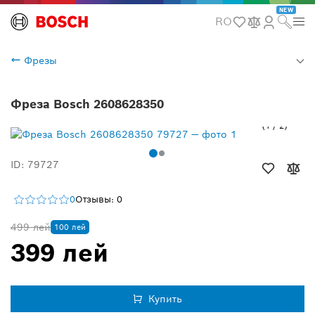
NEW
RO
Фрезы
Фреза Bosch 2608628350
1
/
2
ID: 79727
0
Отзывы: 0
499 лей
100 лей
399 лей
Купить